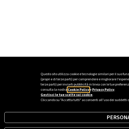
Questo sito utilizza cookie e tecnologie similari per il suo fu
(propri e di terze parti) per comprendere e migliorare l’esper
terze parti) per inviarti pubblicità in linea con le tue prefer
consulta la nostra
Cookie Policy
e
Privacy Policy
.
Gestisci le tue scelte sui cookie
.
Cliccando su "Accetta tutti" acconsenti all’uso dei suddetti 
PERSONA