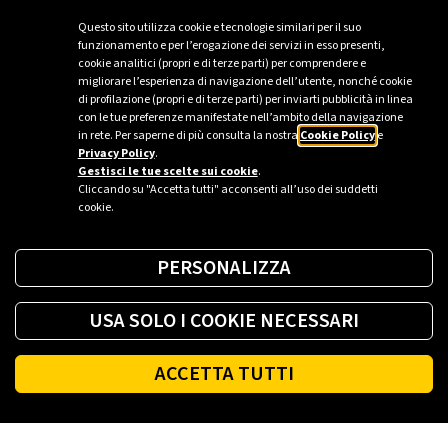
La Vuelta
Questo sito utilizza cookie e tecnologie similari per il suo
funzionamento e per l’erogazione dei servizi in esso presenti,
DESCUBRE MÁS
cookie analitici (propri e di terze parti) per comprendere e
migliorare l’esperienza di navigazione dell’utente, nonché cookie
di profilazione (propri e di terze parti) per inviarti pubblicità in linea
con le tue preferenze manifestate nell’ambito della navigazione
in rete. Per saperne di più consulta la nostra
Cookie Policy
e
Privacy Policy
.
Gestisci le tue scelte sui cookie
.
Cliccando su "Accetta tutti" acconsenti all’uso dei suddetti
cookie.
PERSONALIZZA
USA SOLO I COOKIE NECESSARI
ACCETTA TUTTI
Footer