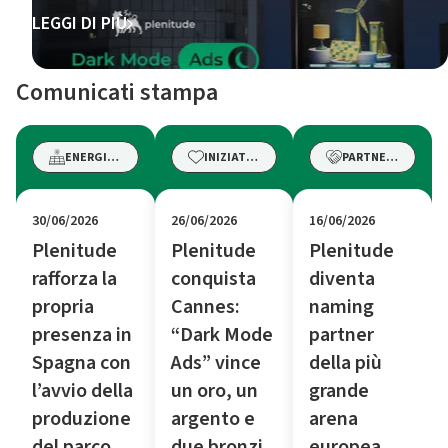
LEGGI DI PIÙ
Comunicati stampa
ENERGIE RINNOVABILI
INIZIATIVE
PARTNERSHIP
30/06/2026
26/06/2026
16/06/2026
Plenitude
Plenitude
Plenitude
rafforza la
conquista
diventa
propria
Cannes:
naming
presenza in
“Dark Mode
partner
Spagna con
Ads” vince
della più
l’avvio della
un oro, un
grande
produzione
argento e
arena
del parco
due bronzi
europea