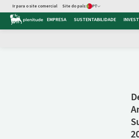
Seletor de idioma
Ir para o site comercial
Site do país:
PT
EMPRESA
SUSTENTABILIDADE
INVES
Demonstrações Finan
Anuais, Relatório de
Sustentabilidade e d
2025