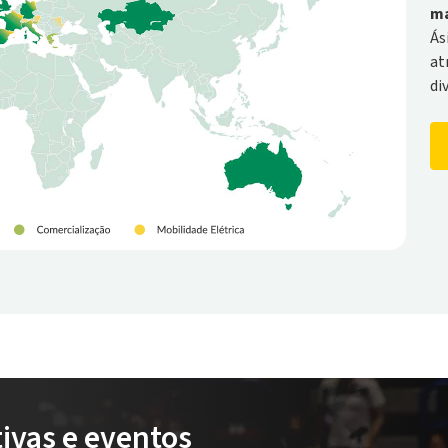
ma
Ás
at
di
tivas e eventos