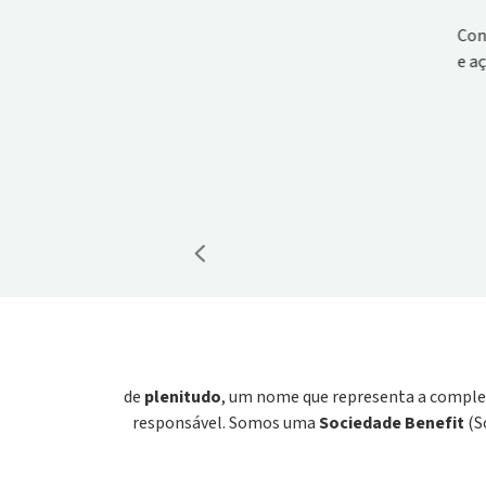
Contamos os resultados e os objetivos fu
e ações.
SAIBA 
de
plenitudo
, um nome que representa a complet
responsável. Somos uma
Sociedade Benefit
(S