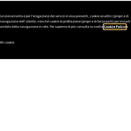
 funzionamento e per l’erogazione dei servizi in esso presenti, cookie analitici (propri e di
avigazione dell’utente, nonché cookie di profilazione (propri e di terze parti) per inviarti
’ambito della navigazione in rete. Per saperne di più consulta la nostra
Cookie Policy
e
tti cookie.
IS
SOCIAL
2025
LinkedIn
e Ética
Instagram
HSE
Facebook
ão sobre Escravidão Moderna
TikTok
rganizacional em conformidade
YouTube
reto Legislativo italiano n.º