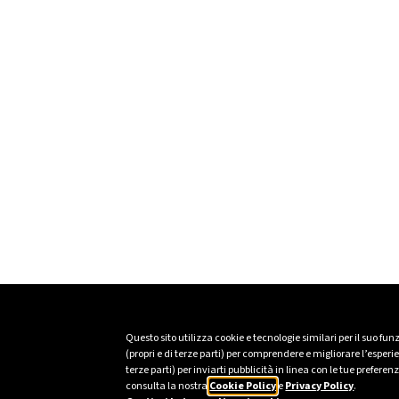
Questo sito utilizza cookie e tecnologie similari per il suo fu
(propri e di terze parti) per comprendere e migliorare l’esper
terze parti) per inviarti pubblicità in linea con le tue prefer
consulta la nostra
Cookie Policy
e
Privacy Policy
.