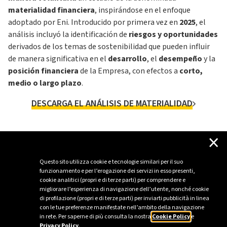
materialidad financiera
, inspirándose en el enfoque
adoptado por Eni. Introducido por primera vez en
2025
, el
análisis incluyó la identificación de
riesgos y oportunidades
derivados de los temas de sostenibilidad que pueden influir
de manera significativa en el
desarrollo
, el
desempeño
y la
posición financiera
de la Empresa, con efectos a
corto,
medio o largo plazo
.
DESCARGA EL ANÁLISIS DE MATERIALIDAD
×
Archivos adjuntos
Análisis de materialidad
Questo sito utilizza cookie e tecnologie similari per il suo
funzionamento e per l’erogazione dei servizi in esso presenti,
cookie analitici (propri e di terze parti) per comprendere e
Informe de Sostenibilidad e Impacto 2025
migliorare l’esperienza di navigazione dell’utente, nonché cookie
di profilazione (propri e di terze parti) per inviarti pubblicità in linea
con le tue preferenze manifestate nell’ambito della navigazione
Comunicado de prensa
in rete. Per saperne di più consulta la nostra
Cookie Policy
e
Privacy Policy
.