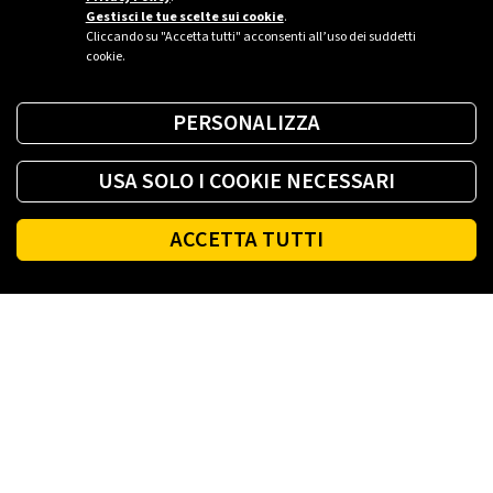
Gestisci le tue scelte sui cookie
.
Cliccando su "Accetta tutti" acconsenti all’uso dei suddetti
cookie.
PERSONALIZZA
USA SOLO I COOKIE NECESSARI
ACCETTA TUTTI
Footer
PLENITUDE
ENLACES ÚTILES
SOCIAL
ACCESSIBILIDAD
Términos y Condiciones