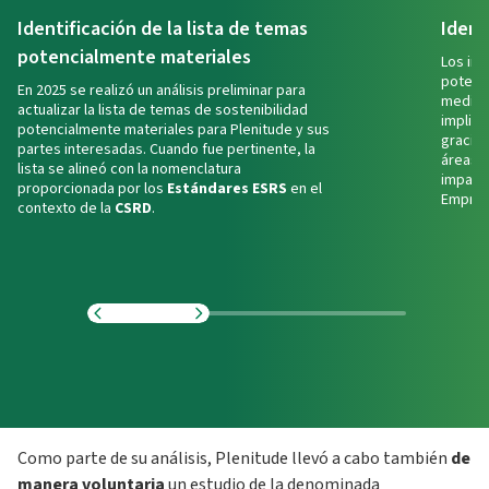
Identificación de la lista de temas
Ident
potencialmente materiales
Los im
potenci
En 2025 se realizó un análisis preliminar para
mediant
actualizar la lista de temas de sostenibilidad
implica
potencialmente materiales para Plenitude y sus
gracias
partes interesadas. Cuando fue pertinente, la
áreas d
lista se alineó con la nomenclatura
impacto
proporcionada por los
Estándares ESRS
en el
Empres
contexto de la
CSRD
.
Como parte de su análisis, Plenitude llevó a cabo también
de
manera voluntaria
un estudio de la denominada