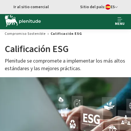
Ir al contenido principal
Ir al sitio comercial
Sitio del país:
ES
cambiar idioma
MENU
Compromiso Sostenible
Calificación ESG
Calificación ESG
Plenitude se compromete a implementar los más altos
estándares y las mejores prácticas.