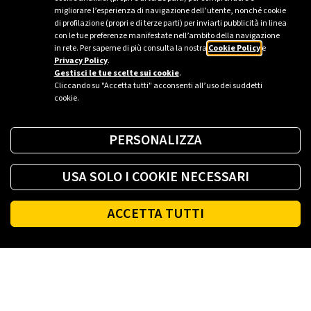
migliorare l’esperienza di navigazione dell’utente, nonché cookie
di profilazione (propri e di terze parti) per inviarti pubblicità in linea
Descubre más aquí
con le tue preferenze manifestate nell’ambito della navigazione
in rete. Per saperne di più consulta la nostra
Cookie Policy
e
Privacy Policy
.
Gestisci le tue scelte sui cookie
.
Cliccando su "Accetta tutti" acconsenti all’uso dei suddetti
cookie.
PERSONALIZZA
USA SOLO I COOKIE NECESSARI
ACCETTA TUTTI
Footer
PLENITUDE