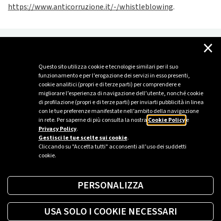
https://www.anticorruzione.it/-/whistleblowing
.
×
Cómo presentar una denuncia de Whistleblowing
Questo sito utilizza cookie e tecnologie similari per il suo
funzionamento e per l’erogazione dei servizi in esso presenti,
Aviso sobre el tratamiento de datos para los
cookie analitici (propri e di terze parti) per comprendere e
Denunciantes
migliorare l’esperienza di navigazione dell’utente, nonché cookie
di profilazione (propri e di terze parti) per inviarti pubblicità in linea
con le tue preferenze manifestate nell’ambito della navigazione
Aviso sobre el tratamiento de datos para las Personas
in rete. Per saperne di più consulta la nostra
Cookie Policy
e
Denunciadas y Terceros
Privacy Policy
.
Gestisci le tue scelte sui cookie
.
Cliccando su "Accetta tutti" acconsenti all’uso dei suddetti
cookie.
PERSONALIZZA
USA SOLO I COOKIE NECESSARI