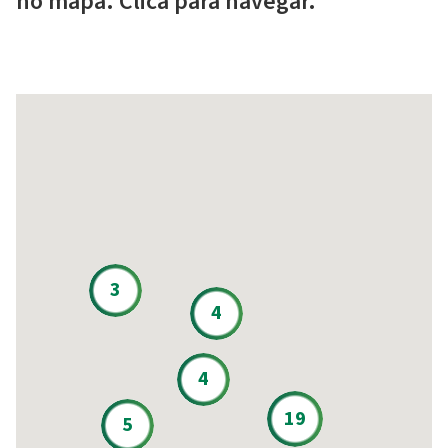
no mapa. Clica para navegar.
3
4
4
19
5