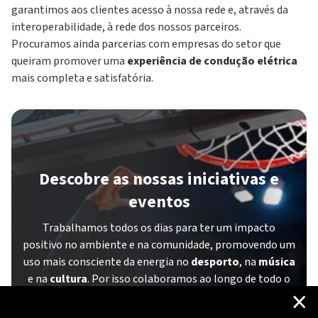
garantimos aos clientes acesso à nossa rede e, através da
interoperabilidade, à rede dos nossos parceiros.
Procuramos ainda parcerias com empresas do setor que
queiram promover uma
experiência de condução elétrica
mais completa e satisfatória.
Descobre as nossas iniciativas e
eventos
Trabalhamos todos os dias para ter um impacto
positivo no ambiente e na comunidade, promovendo um
uso mais consciente da energia no
desporto
, na
música
e na
cultura
. Por isso colaboramos ao longo de todo o
×
ano com entidades que partilham os nossos valores.