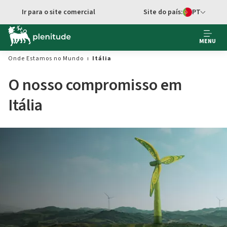
Ir para o conteúdo principal
Ir para o site comercial
Site do país:
PT
Seletor de idi
MENU
Onde Estamos no Mundo
Itália
O nosso compromisso em
Itália