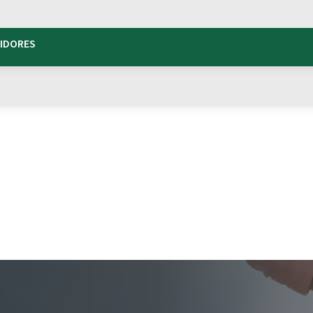
TIDORES
rica
ramos novas
imentarmos
umo a soluções cada vez