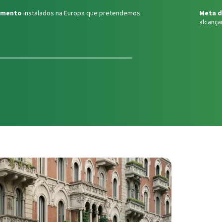
amento
instalados na Europa que pretendemos
Meta d
alcança