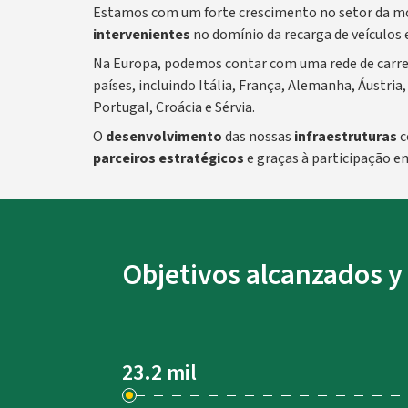
Estamos com um forte crescimento no setor da mo
intervenientes
no domínio da recarga de veículos
Na Europa, podemos contar com uma rede de carrega
países, incluindo Itália, França, Alemanha, Áustri
Portugal, Croácia e Sérvia.
O
desenvolvimento
das nossas
infraestruturas
c
parceiros estratégicos
e graças à participação e
Objetivos alcanzados y
Target raggiunti e prospettive future
23.2 mil