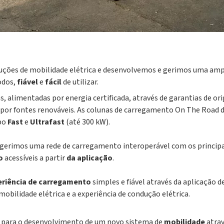
uções de mobilidade elétrica e desenvolvemos e gerimos uma am
todos,
fiável
e
fácil
de utilizar.
s, alimentadas por energia certificada, através de garantias de or
por fontes renováveis. As colunas de carregamento On The Road da
po
Fast
e
Ultrafast
(até 300 kW).
 gerimos uma rede de carregamento interoperável com os principa
to
acessíveis a partir
da aplicação
.
eriência de carregamento
simples e fiável através da aplicação 
mobilidade elétrica e a experiência de condução elétrica.
o para o desenvolvimento de um novo sistema de
mobilidade
atra