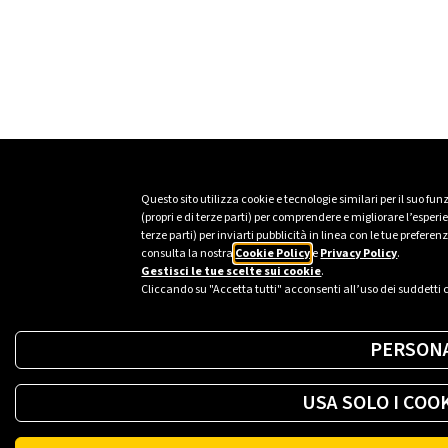
Questo sito utilizza cookie e tecnologie similari per il suo fu
(propri e di terze parti) per comprendere e migliorare l’esper
terze parti) per inviarti pubblicità in linea con le tue prefer
consulta la nostra
Cookie Policy
e
Privacy Policy
.
Gestisci le tue scelte sui cookie
.
Cliccando su "Accetta tutti" acconsenti all’uso dei suddetti 
PERSONA
USA SOLO I COO