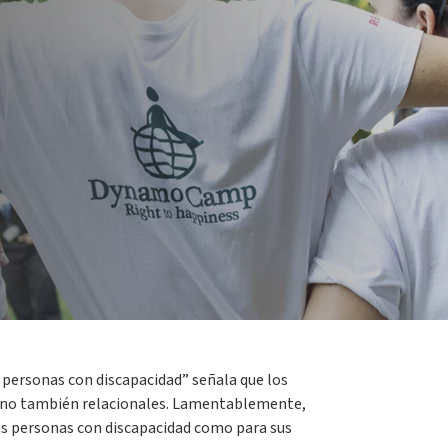
resenta datos muy significativos que invitan a
 6 a 18 años), un incremento de casi un 7% más
s personas con discapacidad” señala que los
no también relacionales. Lamentablemente,
 las personas con discapacidad como para sus