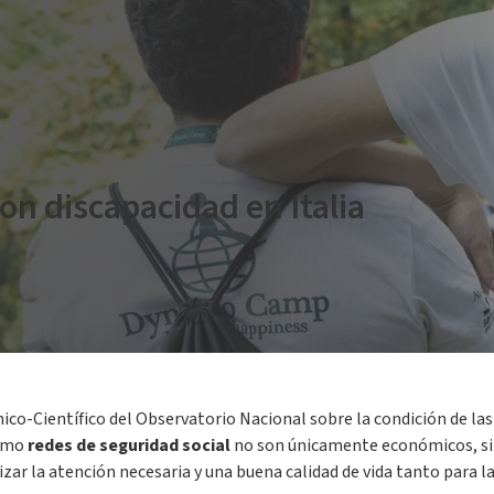
con discapacidad en Italia
lar de los alumnos con discapacidad. Año académico 2022/20231
” p
eron aproximadamente
338 mil
los estudiantes con
discapacidad
(de
nico-Científico del Observatorio Nacional sobre la condición de la
como
redes de seguridad
social
no son únicamente económicos, si
tizar la atención necesaria y una buena calidad de vida tanto para