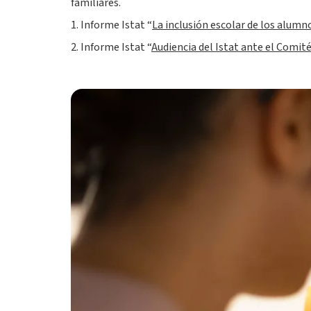
familiares.
1. Informe Istat “
La inclusión escolar de los alumn
2. Informe Istat “
Audiencia del Istat ante el Comit