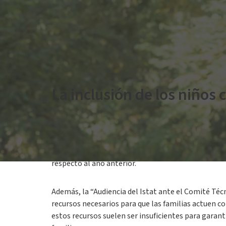
La inclusión de los niños 
En el
último informe del Istat
“
La inclusión esco
reflexión.
En el año académico cubierto por el informe, fu
respecto al año anterior.
Además, la “Audiencia del Istat ante el Comité Téc
recursos necesarios para que las familias actuen 
estos recursos suelen ser insuficientes para garan