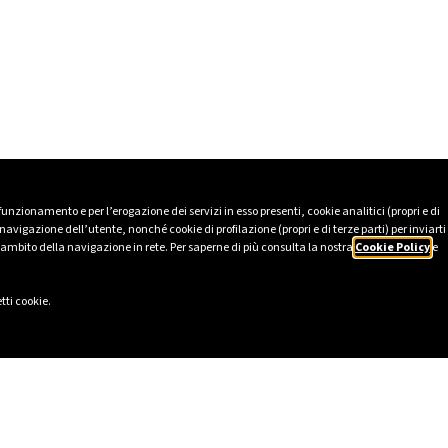
 funzionamento e per l’erogazione dei servizi in esso presenti, cookie analitici (propri e di
avigazione dell’utente, nonché cookie di profilazione (propri e di terze parti) per inviarti
’ambito della navigazione in rete. Per saperne di più consulta la nostra
Cookie Policy
e
tti cookie.