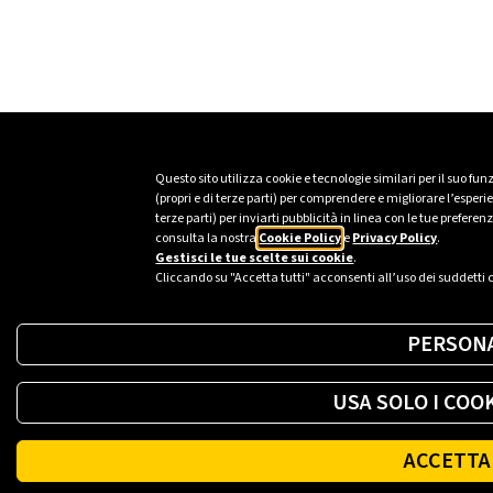
Questo sito utilizza cookie e tecnologie similari per il suo fu
(propri e di terze parti) per comprendere e migliorare l’esper
terze parti) per inviarti pubblicità in linea con le tue prefer
consulta la nostra
Cookie Policy
e
Privacy Policy
.
Gestisci le tue scelte sui cookie
.
Cliccando su "Accetta tutti" acconsenti all’uso dei suddetti 
PERSONA
USA SOLO I COO
ACCETTA