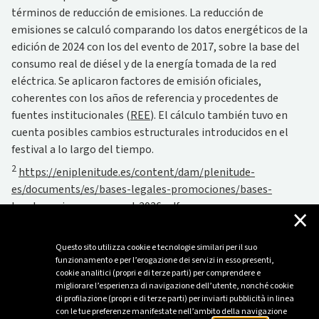
términos de reducción de emisiones. La reducción de
emisiones se calculó comparando los datos energéticos de la
edición de 2024 con los del evento de 2017, sobre la base del
consumo real de diésel y de la energía tomada de la red
eléctrica. Se aplicaron factores de emisión oficiales,
coherentes con los años de referencia y procedentes de
fuentes institucionales (
REE
). El cálculo también tuvo en
cuenta posibles cambios estructurales introducidos en el
festival a lo largo del tiempo.
2
https://eniplenitude.es/content/dam/plenitude-
es/documents/es/bases-legales-promociones/bases-
legales-primavera-sound-2026.pdf
×
Questo sito utilizza cookie e tecnologie similari per il suo
¿Quieres conocer nuestras iniciativas y
funzionamento e per l’erogazione dei servizi in esso presenti,
eventos?
cookie analitici (propri e di terze parti) per comprendere e
migliorare l’esperienza di navigazione dell’utente, nonché cookie
di profilazione (propri e di terze parti) per inviarti pubblicità in linea
con le tue preferenze manifestate nell’ambito della navigazione