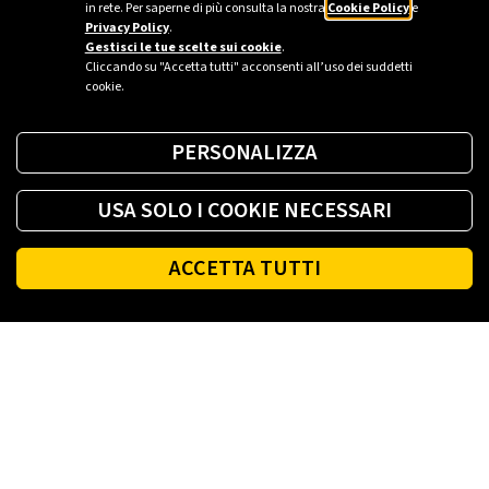
Más información
in rete. Per saperne di più consulta la nostra
Cookie Policy
e
Privacy Policy
.
Gestisci le tue scelte sui cookie
.
Cliccando su "Accetta tutti" acconsenti all’uso dei suddetti
cookie.
PERSONALIZZA
USA SOLO I COOKIE NECESSARI
ACCETTA TUTTI
Footer
PLENITUDE
ENLACES ÚTILES
SOCIAL