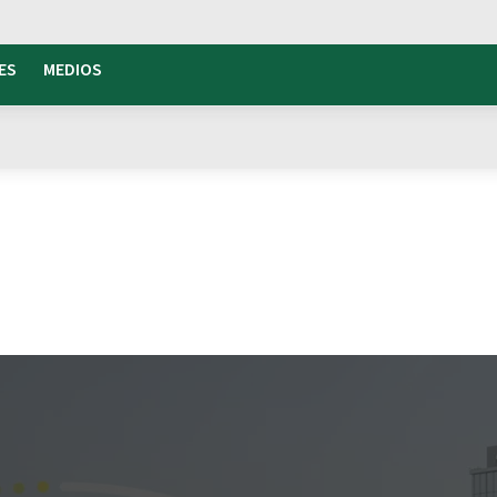
ES
MEDIOS
s Energéticas
Comunidad Energética: energía renovable y sostenib
: la
ica