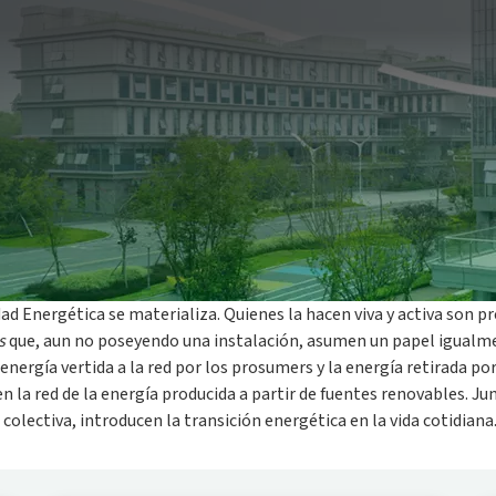
 de autoconsumo colectivo de energía renovable producida l
tidiana podemos imaginarla como una red virtual de intercambi
s a las instalaciones fotovoltaicas, la energía producida ya n
da la comunidad.
 Energética se materializa. Quienes la hacen viva y activa son p
s
que, aun no poseyendo una instalación, asumen un papel igualme
energía vertida a la red por los prosumers y la energía retirada p
en la red de la energía producida a partir de fuentes renovables. J
olectiva, introducen la transición energética en la vida cotidiana