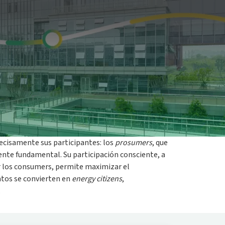
ocalmente, capaz de dar vida a un ecosistema
o de energía que conecta edificios públicos y
o es solo un recurso para quien la genera, sino
recisamente sus participantes: los
prosumers
, que
nte fundamental. Su participación consciente, a
or los consumers, permite maximizar el
untos se convierten en
energy citizens
,
.