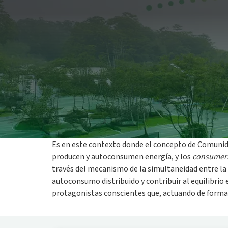
Una Comunidad Energética es una configuración
energético activo y colaborativo. En la vida co
privados, viviendas, empresas y escuelas. Gracia
que se convierte en un bien compartido para to
Es en este contexto donde el concepto de Comunidad
producen y autoconsumen energía, y los
consumer
través del mecanismo de la simultaneidad entre la 
autoconsumo distribuido y contribuir al equilibrio 
protagonistas conscientes que, actuando de forma c