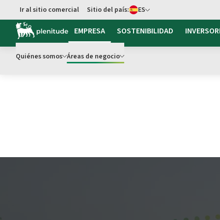
cambiar idioma
Ir al sitio comercial
Sitio del país:
ES
EMPRESA
SOSTENIBILIDAD
INVERSOR
Quiénes somos
Áreas de negocio
Quiénes Somos, Nuestras Personas y Valores
Solucione
La energía se acerca
Comunidad Energét