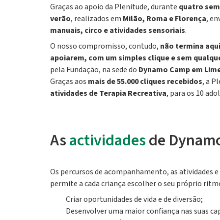
Graças ao apoio da Plenitude, durante
quatro se
verão
, realizados em
Milão, Roma e Florença
, e
manuais, circo e atividades sensoriais
.
O nosso compromisso, contudo,
não termina aqu
apoiarem, com um simples clique e sem qualque
pela Fundação, na sede do
Dynamo Camp em Limes
Graças aos
mais de 55.000 cliques recebidos
, a P
atividades de Terapia Recreativa
, para os 10 ad
As
actividades
de Dynamo
Os percursos de acompanhamento, as atividades e
permite a cada criança escolher o seu próprio ritmo
Criar oportunidades de vida e de diversão;
Desenvolver uma maior confiança nas suas cap