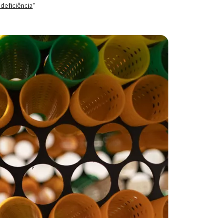
deficiência
”