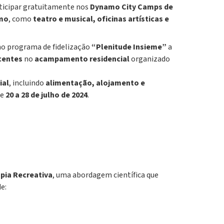
icipar gratuitamente nos
Dynamo City Camps de
amo
, como
teatro e musical, oficinas artísticas e
 no programa de fidelização
“Plenitude Insieme”
a
centes
no
acampamento residencial
organizado
ial
, incluindo
alimentação, alojamento e
de
20 a 28 de julho de 2024
.
pia Recreativa
, uma abordagem científica que
e: