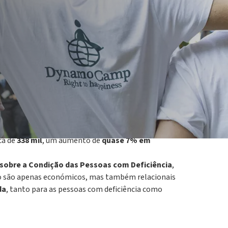
ito significativos que convidam a uma reflexão
ca de
338 mil
, um aumento de
quase 7% em
l sobre a Condição das Pessoas com Deficiência
,
 são apenas económicos, mas também relacionais
da
, tanto para as pessoas com deficiência como