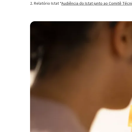
2. Relatório Istat “
Audiência do Istat junto ao Comitê Técn