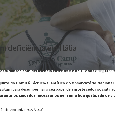
m deficiência em Itália
alunos com deficiência - Ano letivo 2022/2023
”, apresenta dados mu
estudantes com deficiência entre os 6 e os 18 anos
atingiu cer
 junto do Comité Técnico-Científico do Observatório Naciona
cessitam para desempenhar o seu papel de
amortecedor social
não
garantir os cuidados necessários nem uma boa qualidade de vi
iência. Ano letivo 2022/2023
”