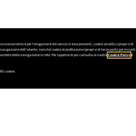
 funzionamento e per l’erogazione dei servizi in esso presenti, cookie analitici (propri e di
avigazione dell’utente, nonché cookie di profilazione (propri e di terze parti) per inviarti
’ambito della navigazione in rete. Per saperne di più consulta la nostra
Cookie Policy
e
tti cookie.
IS
SOCIAL
2025
LinkedIn