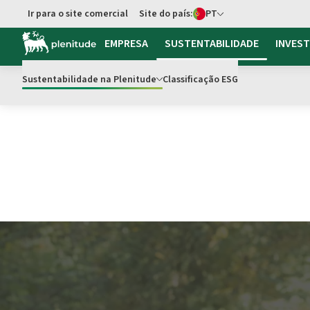
Seletor de idioma
Ir para o site comercial
Site do país:
PT
Ir para o conteúdo principal
EMPRESA
SUSTENTABILIDADE
INVES
Sustentabilidade na Plenitude
Classificação ESG
Compromisso Sustentável
As nossas iniciativas
Incl
Com Dynamo Camp 
promover o Direito 