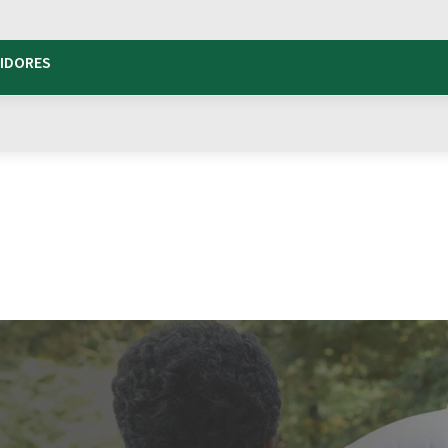
TIDORES
usão social
Campamento Dynamo
para
à Felicidade