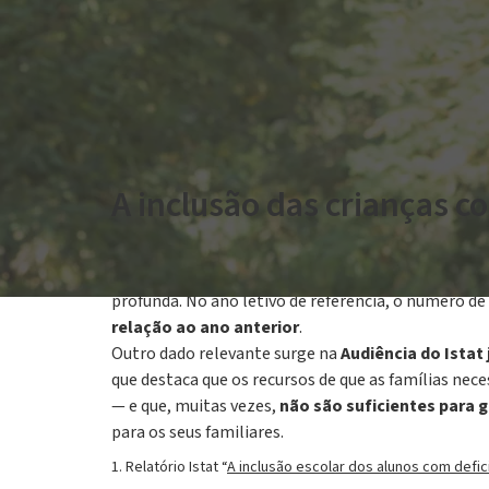
A inclusão das crianças co
O novo relatório do
Istat
, “
A inclusão escolar dos 
profunda. No ano letivo de referência, o número de
relação ao ano anterior
.
Outro dado relevante surge na
Audiência do Istat
que destaca que os recursos de que as famílias ne
— e que, muitas vezes,
não são suficientes para 
para os seus familiares.
1. Relatório Istat “
A inclusão escolar dos alunos com defic