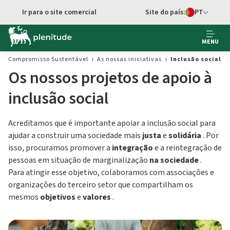
Ir para o site comercial
Site do país:
PT
Seletor de idi
MENU
Compromisso Sustentável
As nossas iniciativas
Inclusão social
Os nossos projetos de apoio à
inclusão social
Acreditamos que é importante apoiar a inclusão social para
ajudar a construir uma sociedade mais
justa
e
solidária
. Por
isso, procuramos promover a
integração
e a reintegração de
pessoas em situação de marginalização
na sociedade
.
Para atingir esse objetivo, colaboramos com associações e
organizações do terceiro setor que compartilham os
mesmos
objetivos
e
valores
.