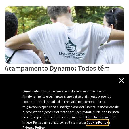
Acampamento Dynamo: Todos têm
×
direito à felicidade
Neste contexto, apoiamos as atividades da Fundação
Questo sito utilizza cookie e tecnologie similari per il suo
Dynamo Camp com o objetivo de promover e proteger o
funzionamento e per l’erogazione dei servizi in esso presenti,
Direito à Felicidade de
crianças
que sofrem de doenças
cookie analitici (propri e di terze parti) per comprendere e
migliorare l’esperienza di navigazione dell’utente, nonché cookie
graves
ou crónicas, ajudando também a melhorar a vida das
di profilazione (propri e di terze parti) per inviarti pubblicità in linea
suas famílias.
con le tue preferenze manifestate nell’ambito della navigazione
in rete. Per saperne di più consulta la nostra
Cookie Policy
e
Privacy Policy
.