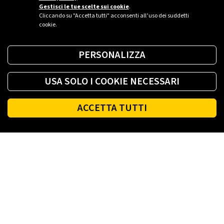
SAIBA MAIS
Gestisci le tue scelte sui cookie
.
Cliccando su "Accetta tutti" acconsenti all’uso dei suddetti
cookie.
PERSONALIZZA
USA SOLO I COOKIE NECESSARI
ACCETTA TUTTI
Footer
PLENITUDE
LINK UTEIS
SOCIAL
ACCESSIBILIDADE
TERMOS E CONDIÇÕES