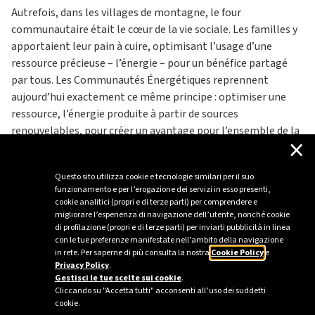
Autrefois, dans les villages de montagne, le four
communautaire était le cœur de la vie sociale. Les familles y
apportaient leur pain à cuire, optimisant l’usage d’une
ressource précieuse – l’énergie – pour un bénéfice partagé
par tous. Les Communautés Énergétiques reprennent
aujourd’hui exactement ce même principe : optimiser une
ressource, l’énergie produite à partir de sources
renouvelables, pour créer un avantage pour l’ensemble de la
×
communauté.
Ainsi, l’énergie devient proche : non seulement parce qu’elle
Questo sito utilizza cookie e tecnologie similari per il suo
est produite localement, mais aussi parce que, comme le
funzionamento e per l’erogazione dei servizi in esso presenti,
pain d’autrefois, elle est partagée de manière intelligente.
cookie analitici (propri e di terze parti) per comprendere e
migliorare l’esperienza di navigazione dell’utente, nonché cookie
Dans ce modèle réside leur double valeur, stratégique et
di profilazione (propri e di terze parti) per inviarti pubblicità in linea
solidaire, en tant qu’outil de la transition énergétique et, en
con le tue preferenze manifestate nell’ambito della navigazione
même temps, comme projet de cohésion sociale, capable de
in rete. Per saperne di più consulta la nostra
Cookie Policy
e
Privacy Policy
.
construire un avenir plus proche des personnes.
Gestisci le tue scelte sui cookie
.
Cliccando su "Accetta tutti" acconsenti all’uso dei suddetti
cookie.