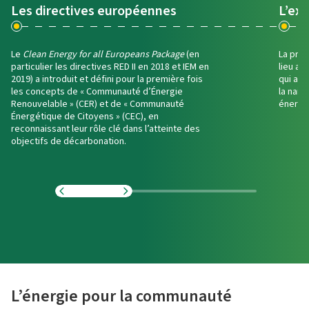
Les directives européennes
L’exp
Le
Clean Energy for all Europeans Package
(en
La prem
particulier les directives RED II en 2018 et IEM en
lieu av
2019) a introduit et défini pour la première fois
qui a 
les concepts de « Communauté d’Énergie
la nai
Renouvelable » (CER) et de « Communauté
énergé
Énergétique de Citoyens » (CEC), en
reconnaissant leur rôle clé dans l’atteinte des
objectifs de décarbonation.
L’énergie pour la communauté