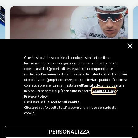
×
La Vuelta
Questo sito utilizza cookie e tecnologie similari per il suo
funzionamento e per l’erogazione dei servizi in esso presenti,
EN SAVOIR PLUS
cookie analitici (propri e di terze parti) per comprendere e
migliorare l’esperienza di navigazione dell’utente, nonché cookie
di profilazione (propri e di terze parti) per inviarti pubblicità in linea
con le tue preferenze manifestate nell’ambito della navigazione
in rete. Per saperne di più consulta la nostra
Cookie Policy
e
Privacy Policy
.
Gestisci le tue scelte sui cookie
.
Cliccando su "Accetta tutti" acconsenti all’uso dei suddetti
cookie.
PERSONALIZZA