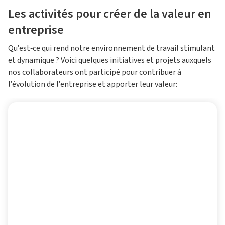
Les activités pour créer de la valeur en
entreprise
Qu’est‑ce qui rend notre environnement de travail stimulant
et dynamique ? Voici quelques initiatives et projets auxquels
nos collaborateurs ont participé pour contribuer à
l’évolution de l’entreprise et apporter leur valeur:
ZustainabilitY Board : des idées de
jeunes pour un avenir durable
Générations Z et Y présentes en entreprise pour
promouvoir l’innovation et valoriser leurs talents.
EN SAVOIR PLUS