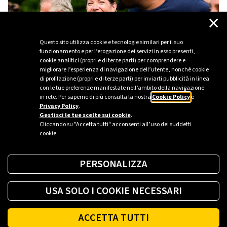
×
Questo sito utilizza cookie e tecnologie similari per il suo
funzionamento e per l’erogazione dei servizi in esso presenti,
cookie analitici (propri e di terze parti) per comprendere e
migliorare l’esperienza di navigazione dell’utente, nonché cookie
di profilazione (propri e di terze parti) per inviarti pubblicità in linea
con le tue preferenze manifestate nell’ambito della navigazione
in rete. Per saperne di più consulta la nostra
Cookie Policy
e
Privacy Policy
.
Gestisci le tue scelte sui cookie
.
Cliccando su "Accetta tutti" acconsenti all’uso dei suddetti
cookie.
PERSONALIZZA
USA SOLO I COOKIE NECESSARI
ACCETTA TUTTI