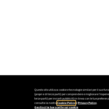
Questo sito utilizza cookie e tecnologie similari per il suo fu
(propri e di terze parti) per comprendere e migliorare l’esper
terze parti) per inviarti pubblicità in linea con le tue prefer
consulta la nostra
Cookie Policy
e
Privacy Policy
.
Gestisci le tue scelte sui cookie
.