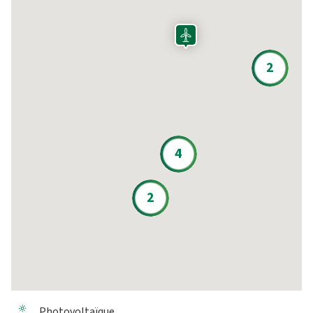
2
4
2
Photovoltaïque