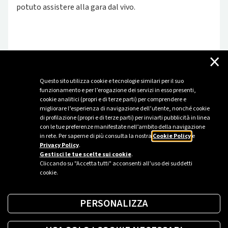
potuto assistere alla gara dal vivo.
×
Questo sito utilizza cookie e tecnologie similari per il suo
funzionamento e per l’erogazione dei servizi in esso presenti,
Vuoi scoprire altre iniziative ed eventi?
cookie analitici (propri e di terze parti) per comprendere e
migliorare l’esperienza di navigazione dell’utente, nonché cookie
di profilazione (propri e di terze parti) per inviarti pubblicità in linea
con le tue preferenze manifestate nell’ambito della navigazione
Scopri di più
in rete. Per saperne di più consulta la nostra
Cookie Policy
e
Privacy Policy
.
Gestisci le tue scelte sui cookie
.
Cliccando su "Accetta tutti" acconsenti all’uso dei suddetti
cookie.
PERSONALIZZA