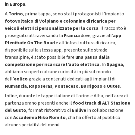
in Europa
.
A
Torino
, prima tappa, sono stati protagonisti l’impianto
fotovoltaico di Volpiano e colonnine di ricarica per
veicoli elettrici personalizzate per la corsa
. Il racconto è
proseguito attraversando la
Francia
dove, grazie all’
app
Plenitude On The Road
e all’infrastruttura di ricarica,
disponibile sulla stessa app, presente sulle strade
transalpine, è stato possibile fare
una pausa dalla
competizione per ricaricare l’auto elettrica.
In
Spagna
,
abbiamo scoperto alcune curiosità in più sul mondo
dell’
eolico
grazie a contenuti dedicati agli impianti di
Numancia
,
Raposeras
,
Ponteceso
,
Barrigoso
e
Outes
.
Infine, durante le tappe italiane di Torino e Alba, nell’area di
partenza erano presenti anche il
food truck di ALT Stazione
del Gusto
, format ristorativo di
Enilive
in collaborazione
con
Accademia Niko Romito
, cha ha offerto al pubblico
alcune specialità del menù.