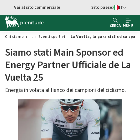
Vai al contenuto principale
Vai al sito commerciale
Sito paese:
IT
Switch di Ling
MENU
CERCA
Chi siamo
Eventi sportivi
La Vuelta, la gara ciclistica spag
Siamo stati Main Sponsor ed
Energy Partner Ufficiale de La
Vuelta 25
Energia in volata al fianco dei campioni del ciclismo.