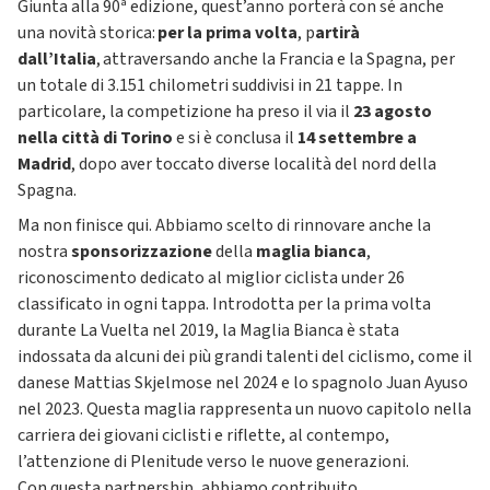
Giunta alla 90ª edizione, quest’anno porterà con sé anche
una novità storica:
per la prima volta
, p
artirà
dall’Italia
, attraversando anche la Francia e la Spagna, per
un totale di 3.151 chilometri suddivisi in 21 tappe. In
particolare, la competizione ha preso il via il
23 agosto
nella città di Torino
e si è conclusa il
14 settembre a
Madrid
, dopo aver toccato diverse località del nord della
Spagna.
Ma non finisce qui. Abbiamo scelto di rinnovare anche la
nostra
sponsorizzazione
della
maglia bianca
,
riconoscimento dedicato al miglior ciclista under 26
classificato in ogni tappa. Introdotta per la prima volta
durante La Vuelta nel 2019, la Maglia Bianca è stata
indossata da alcuni dei più grandi talenti del ciclismo, come il
danese Mattias Skjelmose nel 2024 e lo spagnolo Juan Ayuso
nel 2023. Questa maglia rappresenta un nuovo capitolo nella
carriera dei giovani ciclisti e riflette, al contempo,
l’attenzione di Plenitude verso le nuove generazioni.
Con questa partnership, abbiamo contribuito