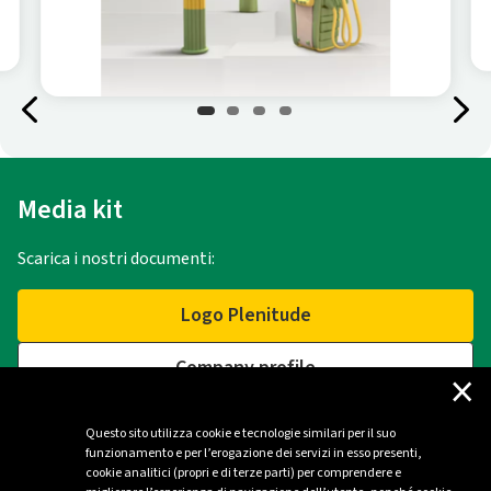
Media kit
Scarica i nostri documenti:
Logo Plenitude
Company profile
×
Questo sito utilizza cookie e tecnologie similari per il suo
funzionamento e per l’erogazione dei servizi in esso presenti,
Contatti
cookie analitici (propri e di terze parti) per comprendere e