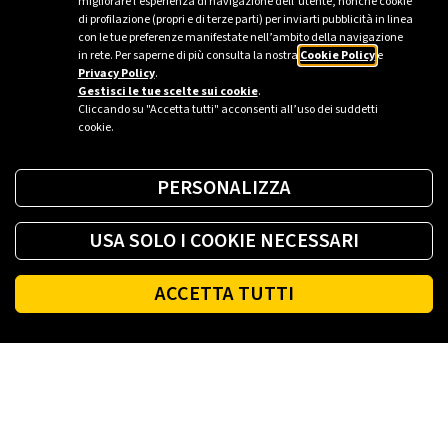
migliorare l’esperienza di navigazione dell’utente, nonché cookie
di profilazione (propri e di terze parti) per inviarti pubblicità in linea
Ufficio stampa Plenitude - Milano
con le tue preferenze manifestate nell’ambito della navigazione
in rete. Per saperne di più consulta la nostra
Cookie Policy
e
ufficio.stampa@eniplenitude.com
Privacy Policy
.
Gestisci le tue scelte sui cookie
.
Cliccando su "Accetta tutti" acconsenti all’uso dei suddetti
cookie.
PERSONALIZZA
USA SOLO I COOKIE NECESSARI
ACCETTA TUTTI
Footer
PLENITUDE