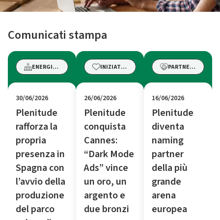
Comunicati stampa
ENERGIE RINNOVABILI
INIZIATIVE
PARTNERSHIP
30/06/2026
26/06/2026
16/06/2026
Plenitude
Plenitude
Plenitude
rafforza la
conquista
diventa
propria
Cannes:
naming
presenza in
“Dark Mode
partner
Spagna con
Ads” vince
della più
l’avvio della
un oro, un
grande
produzione
argento e
arena
del parco
due bronzi
europea