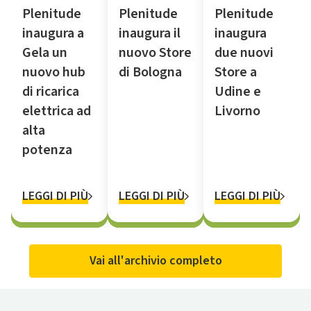
Plenitude
Plenitude
Plenitude
inaugura a
inaugura il
inaugura
Gela un
nuovo Store
due nuovi
nuovo hub
di Bologna
Store a
di ricarica
Udine e
elettrica ad
Livorno
alta
potenza
LEGGI DI PIÙ
LEGGI DI PIÙ
LEGGI DI PIÙ
Vai all'archivio completo