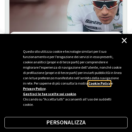
×
La Vuelta
Questo sito utilizza cookie e tecnologie similari per il suo
funzionamento e per l’erogazione dei servizi in esso presenti,
SCOPRI DI PIÙ
cookie analitici (propri e di terze parti) per comprendere e
migliorare l’esperienza di navigazione dell’utente, nonché cookie
di profilazione (propri e di terze parti) per inviarti pubblicità in linea
con le tue preferenze manifestate nell’ambito della navigazione
in rete. Per saperne di più consulta la nostra
Cookie Policy
e
Privacy Policy
.
Gestisci le tue scelte sui cookie
.
Cliccando su "Accetta tutti" acconsenti all’uso dei suddetti
cookie.
PERSONALIZZA