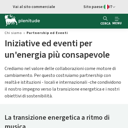
Vai al contenuto principale
Vai al sito commerciale
Sito paese:
IT
Switch di Ling
MENU
CERCA
Chi siamo
Partnership ed Eventi
Iniziative ed eventi per
un'energia più consapevole
Crediamo nel valore delle collaborazioni come motore di
cambiamento. Per questo costruiamo partnership con
realtà e istituzioni - locali e internazionali -che condividono
il nostro impegno verso la transizione energetica e i nostri
obiettivi di sostenibilità.
La transizione energetica a ritmo di
musica