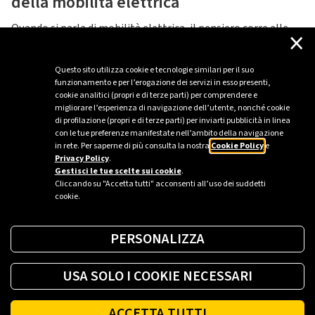
della mobilità elettrica
Quando si parla di mobilità elettrica, il pensiero corre alle
×
auto private. In realtà ci muoviamo in un mondo percorso da
ruote silenziose e versatili.
Questo sito utilizza cookie e tecnologie similari per il suo
LEGGI DI PIÙ
funzionamento e per l’erogazione dei servizi in esso presenti,
cookie analitici (propri e di terze parti) per comprendere e
migliorare l’esperienza di navigazione dell’utente, nonché cookie
di profilazione (propri e di terze parti) per inviarti pubblicità in linea
con le tue preferenze manifestate nell’ambito della navigazione
in rete. Per saperne di più consulta la nostra
1
2
3
4
Cookie Policy
e
Privacy Policy
.
Gestisci le tue scelte sui cookie
.
Cliccando su "Accetta tutti" acconsenti all’uso dei suddetti
cookie.
PERSONALIZZA
USA SOLO I COOKIE NECESSARI
ACCETTA TUTTI