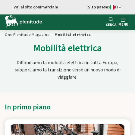
Vai al contenuto principale
Vai al sito commerciale
Sito paese:
IT
Switch di Ling
MENU
CERCA
One Plenitude Magazine
Mobilità elettrica
Mobilità elettrica
Diffondiamo la mobilità elettrica in tutta Europa,
supportiamo la transizione verso un nuovo modo di
viaggiare.
In primo piano