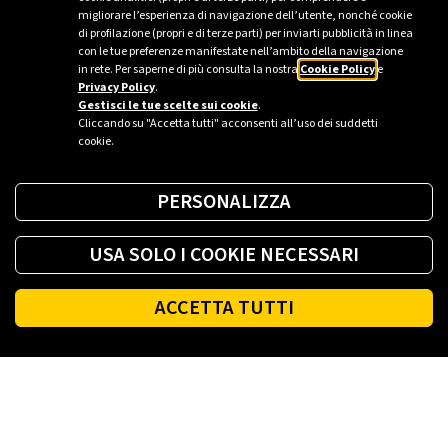
migliorare l’esperienza di navigazione dell’utente, nonché cookie
di profilazione (propri e di terze parti) per inviarti pubblicità in linea
Approfondisci qui
con le tue preferenze manifestate nell’ambito della navigazione
in rete. Per saperne di più consulta la nostra
Cookie Policy
e
Privacy Policy
.
Gestisci le tue scelte sui cookie
.
Cliccando su "Accetta tutti" acconsenti all’uso dei suddetti
cookie.
PERSONALIZZA
USA SOLO I COOKIE NECESSARI
ACCETTA TUTTI
Footer
PLENITUDE