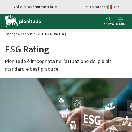
Vai al contenuto principale
Vai al sito commerciale
Sito paese:
IT
Switch di Ling
MENU
CERCA
Impegno sostenibile
ESG Rating
ESG Rating
Plenitude è impegnata nell'attuazione dei più alti
standard e best practice.