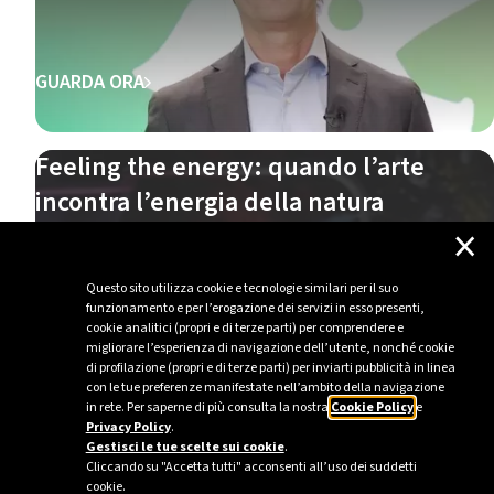
GUARDA ORA
Feeling the energy: quando l’arte
incontra l’energia della natura
×
Questo sito utilizza cookie e tecnologie similari per il suo
funzionamento e per l’erogazione dei servizi in esso presenti,
cookie analitici (propri e di terze parti) per comprendere e
migliorare l’esperienza di navigazione dell’utente, nonché cookie
di profilazione (propri e di terze parti) per inviarti pubblicità in linea
con le tue preferenze manifestate nell’ambito della navigazione
GUARDA ORA
in rete. Per saperne di più consulta la nostra
Cookie Policy
e
Privacy Policy
.
Gestisci le tue scelte sui cookie
.
Cliccando su "Accetta tutti" acconsenti all’uso dei suddetti
cookie.