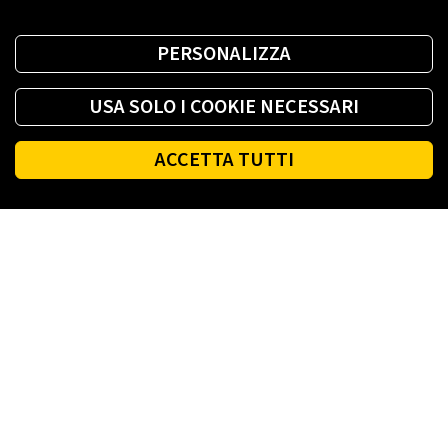
PERSONALIZZA
USA SOLO I COOKIE NECESSARI
ACCETTA TUTTI
Footer
PLENITUDE
LINK UTILI
SOCIAL
ACCESSIBILITÀ
TERMINI E CONDIZIONI
COOKIE POLICY
SITEMAP
ENI.COM