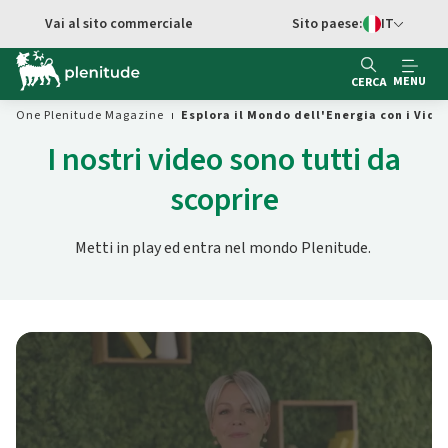
Vai al contenuto principale
Vai al sito commerciale
Sito paese:
IT
Switch di Ling
MENU
CERCA
One Plenitude Magazine
Esplora il Mondo dell'Energia con i Vide
I nostri video sono tutti da
scoprire
Metti in play ed entra nel mondo Plenitude.