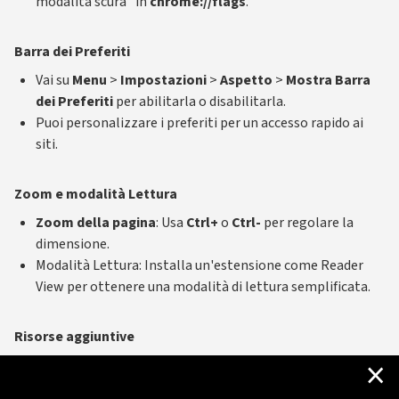
modalità scura" in
chrome://flags
.
Barra dei Preferiti
Vai su
Menu
>
Impostazioni
>
Aspetto
>
Mostra Barra
dei Preferiti
per abilitarla o disabilitarla.
Puoi personalizzare i preferiti per un accesso rapido ai
siti.
Zoom e modalità Lettura
Zoom della pagina
: Usa
Ctrl+
o
Ctrl-
per regolare la
dimensione.
Modalità Lettura: Installa un'estensione come Reader
View per ottenere una modalità di lettura semplificata.
Risorse aggiuntive
×
Consulta il supporto di Chrome per ulteriori opzioni:
Supporto Google Chrome
.