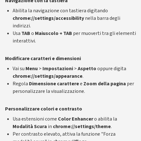
Navigazione con la tastiera
Abilita la navigazione con tastiera digitando
chrome://settings/accessibility
nella barra degli
indirizzi.
Usa
TAB
o
Maiuscolo + TAB
per muoverti tra gli elementi
interattivi.
Modificare caratteri e dimensioni
Vai su
Menu
>
Impostazioni
>
Aspetto
oppure digita
chrome://settings/appearance
.
Regola
Dimensione carattere
e
Zoom della pagina
per
personalizzare la visualizzazione.
Personalizzare colori e contrasto
Usa estensioni come
Color Enhancer
o abilita la
Modalità Scura
in
chrome://settings/theme
.
Per contrasto elevato, attiva la funzione "Forza