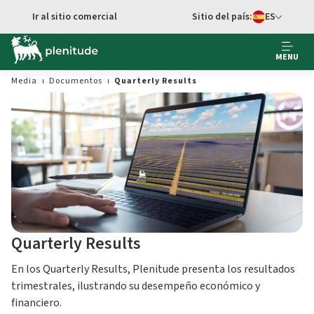
Ir al contenido principal
Ir al sitio comercial
Sitio del país:
ES
cambiar idioma
MENU
Media
Documentos
Quarterly Results
Quarterly Results
En los Quarterly Results, Plenitude presenta los resultados
trimestrales, ilustrando su desempeño económico y
financiero.