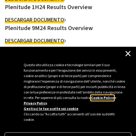
Plenitude 1H24 Results Overview
DESCARGAR DOCUMENTO
Plenitude 9M24 Results Overview
DESCARGAR DOCUMENTO
×
Plenitude FY24 Results Overview
DESCARGAR DOCUMENTO
Questo sito utilizza cookie e tecnologie similari per il suo
funzionamento e per l’erogazione dei servizi in esso presenti,
cookie analitici (propri e di terze parti) per comprendere e
migliorare l’esperienza di navigazione dell’utente, nonché cookie
di profilazione (propri e di terze parti) per inviarti pubblicità in linea
con le tue preferenze manifestate nell’ambito della navigazione
Todos los documentos
in rete. Per saperne di più consulta la nostra
Cookie Policy
e
Privacy Policy
.
Gestisci le tue scelte sui cookie
.
Cliccando su "Accetta tutti" acconsenti all’uso dei suddetti
cookie.