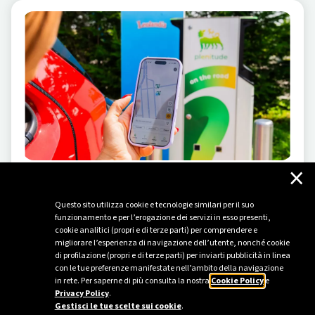
×
MOBILITÀ ELETTRICA
-
23/05/2024
Questo sito utilizza cookie e tecnologie similari per il suo
Al volante del cambiamento
funzionamento e per l’erogazione dei servizi in esso presenti,
cookie analitici (propri e di terze parti) per comprendere e
Nel parco divertimenti Leolandia debutta una nuova
migliorare l’esperienza di navigazione dell’utente, nonché cookie
attrazione targata Plenitude per avvicinare i più piccoli
di profilazione (propri e di terze parti) per inviarti pubblicità in linea
e le loro famiglie al mondo della mobilità elettrica.
con le tue preferenze manifestate nell’ambito della navigazione
in rete. Per saperne di più consulta la nostra
Cookie Policy
e
Privacy Policy
.
Gestisci le tue scelte sui cookie
.