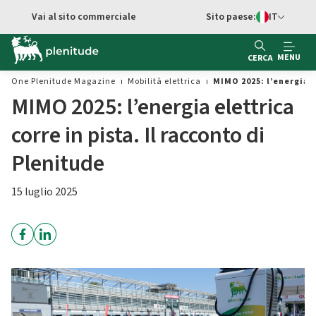
Vai al contenuto principale
Vai al sito commerciale
Sito paese:
IT
Switch di Ling
MENU
CERCA
One Plenitude Magazine
Mobilità elettrica
MIMO 2025: l’energia e
MIMO 2025: l’energia elettrica
corre in pista. Il racconto di
Plenitude
15 luglio 2025