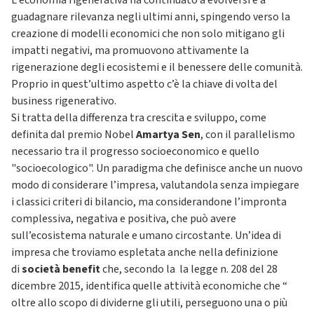
L'economia rigenerativa ha continuato a evolversi e a
guadagnare rilevanza negli ultimi anni, spingendo verso la
creazione di modelli economici che non solo mitigano gli
impatti negativi, ma promuovono attivamente la
rigenerazione degli ecosistemi e il benessere delle comunità.
Proprio in quest’ultimo aspetto c’è la chiave di volta del
business rigenerativo.
Si tratta della differenza tra crescita e sviluppo, come
definita dal premio Nobel
Amartya Sen
, con il parallelismo
necessario tra il progresso socioeconomico e quello
"socioecologico". Un paradigma che definisce anche un nuovo
modo di considerare l’impresa, valutandola senza impiegare
i classici criteri di bilancio, ma considerandone l’impronta
complessiva, negativa e positiva, che può avere
sull’ecosistema naturale e umano circostante. Un’idea di
impresa che troviamo espletata anche nella definizione
di
società benefit
che, secondo la la legge n. 208 del 28
dicembre 2015, identifica quelle attività economiche che “
oltre allo scopo di dividerne gli utili, perseguono una o più