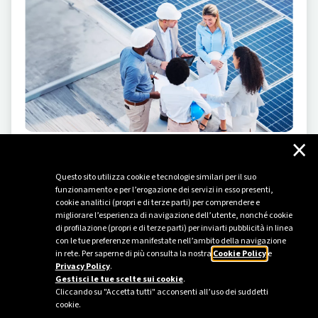
×
SOSTENIBILITÀ
-
16/11/2023
Questo sito utilizza cookie e tecnologie similari per il suo
Il valore di una filiera sostenibile
funzionamento e per l’erogazione dei servizi in esso presenti,
Plenitude lancia i Supplier Day per stimolare
cookie analitici (propri e di terze parti) per comprendere e
migliorare l’esperienza di navigazione dell’utente, nonché cookie
collaborazione e innovazione con la propria supply
di profilazione (propri e di terze parti) per inviarti pubblicità in linea
chain.
con le tue preferenze manifestate nell’ambito della navigazione
in rete. Per saperne di più consulta la nostra
Cookie Policy
e
Privacy Policy
.
Gestisci le tue scelte sui cookie
.
Cliccando su "Accetta tutti" acconsenti all’uso dei suddetti
cookie.