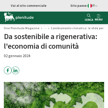
Vai al contenuto principale
Vai al sito commerciale
Sito paese:
IT
Switch di Ling
MENU
CERCA
One Plenitude Magazine
Cambiamento climatico: le sfide per le
Da sostenibile a rigenerativa:
l'economia di comunità
02 gennaio 2024