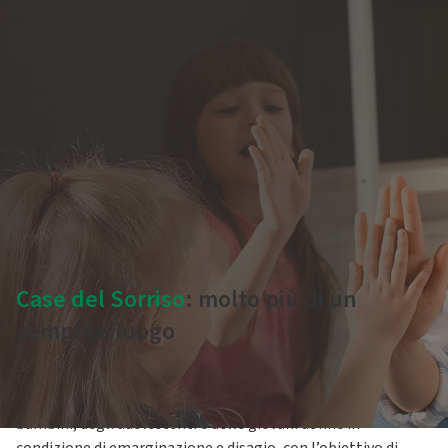
Case del Sorriso
: molto più di un
semplice luogo
Le Case del Sorriso sono
spazi di espressione e socialità
capaci di ascoltare e osservare i
bisogni
e le risorse dei
bambini, degli adolescenti e delle giovani donne in