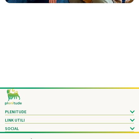
Footer
PLENITUDE
LINK UTILI
SOCIAL