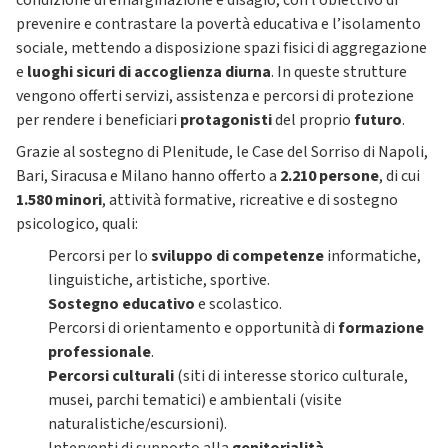
condizione di emarginazione e disagio, con l’obiettivo di
prevenire e contrastare la povertà educativa e l’isolamento
sociale, mettendo a disposizione spazi fisici di aggregazione
e
luoghi sicuri di accoglienza diurna
. In queste strutture
vengono offerti servizi, assistenza e percorsi di protezione
per rendere i beneficiari
protagonisti
del proprio
futuro
.
Grazie al sostegno di Plenitude, le Case del Sorriso di Napoli,
Bari, Siracusa e Milano hanno offerto a
2.210 persone
, di cui
1.580 minori
, attività formative, ricreative e di sostegno
psicologico, quali:
Percorsi per lo
sviluppo di competenze
informatiche,
linguistiche, artistiche, sportive.
Sostegno educativo
e scolastico.
Percorsi di orientamento e opportunità di
formazione
professionale
.
Percorsi culturali
(siti di interesse storico culturale,
musei, parchi tematici) e ambientali (visite
naturalistiche/escursioni)​.