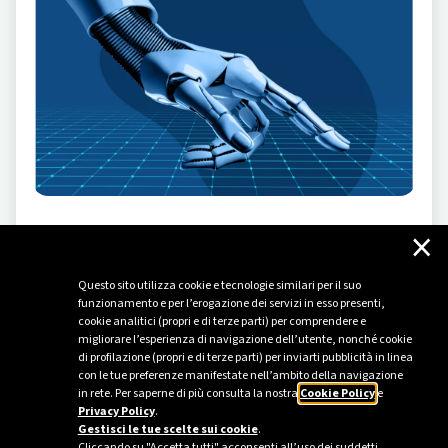
×
INNOVAZIONE
-
24/07/2026
Intelligenza artificiale: più innovazione per
Questo sito utilizza cookie e tecnologie similari per il suo
l’energia del futuro
funzionamento e per l’erogazione dei servizi in esso presenti,
cookie analitici (propri e di terze parti) per comprendere e
Dalla teoria di Turing alla traduzione della realtà in dati:
migliorare l’esperienza di navigazione dell’utente, nonché cookie
come l'IA è entrata nel nostro quotidiano (e nel settore
di profilazione (propri e di terze parti) per inviarti pubblicità in linea
energetico).
con le tue preferenze manifestate nell’ambito della navigazione
in rete. Per saperne di più consulta la nostra
Cookie Policy
e
Privacy Policy
.
Gestisci le tue scelte sui cookie
.
Cliccando su "Accetta tutti" acconsenti all’uso dei suddetti