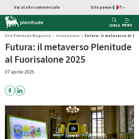
Vai al contenuto principale
Vai al sito commerciale
Sito paese:
IT
Switch di Ling
MENU
CERCA
One Plenitude Magazine
Innovazione
Futura: il metaverso di Pl
Futura: il metaverso Plenitude
al Fuorisalone 2025
07 aprile 2025