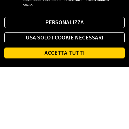
cookie.
PERSONALIZZA
USA SOLO I COOKIE NECESSARI
ACCETTA TUTTI
Footer
PLENITUDE
LINK UTILI
SOCIAL
ACCESSIBILITÀ
TERMINI E CONDIZIONI
COOKIE POLICY
SITEMAP