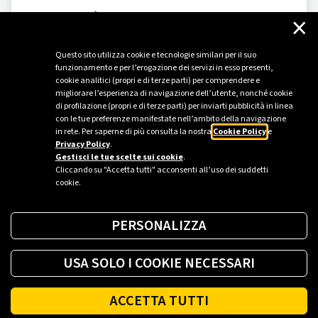
×
SOSTENIBILITÀ
-
06/12/2024
Energia per tutti: l'impegno di Plenitude al fianco
Questo sito utilizza cookie e tecnologie similari per il suo
di Banco dell'energia
funzionamento e per l’erogazione dei servizi in esso presenti,
cookie analitici (propri e di terze parti) per comprendere e
Alla sesta Plenaria della Fondazione Banco dell’energia
migliorare l’esperienza di navigazione dell’utente, nonché cookie
presentati i nuovi progetti per il 2025 e fatto il punto sui
di profilazione (propri e di terze parti) per inviarti pubblicità in linea
progetti in corso.
con le tue preferenze manifestate nell’ambito della navigazione
in rete. Per saperne di più consulta la nostra
Cookie Policy
e
Privacy Policy
.
Gestisci le tue scelte sui cookie
.
Cliccando su "Accetta tutti" acconsenti all’uso dei suddetti
cookie.
PERSONALIZZA
USA SOLO I COOKIE NECESSARI
ACCETTA TUTTI