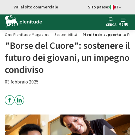
Vai al contenuto principale
Vai al sito commerciale
Sito paese:
IT
Switch di Ling
MENU
CERCA
One Plenitude Magazine
Sostenibilità
Plenitude supporta la Fo
"Borse del Cuore": sostenere il
futuro dei giovani, un impegno
condiviso
03 febbraio 2025