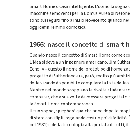
Smart Home o casa intelligente. L'uomo la sogna da 
macchine semoventi per la Domus Aurea di Nerone, o
sono susseguiti fino a inizio Novecento quando nell
oggi definiremmo domotica.
1966: nasce il concetto di smart
Quando nasce il concetto di Smart Home come ecosi
L'idea si deve a un ingegnere americano, Jim Suther
Echo IV – questo il nome del prototipo di home gate
progetto di Sutherland era, però, molto più ambizio
delle vivande disponibili e compilare la lista dell
Mentre nel mondo scoppiano le rivolte studentesch
computer, che a sua volta deve essere progettato pe
la Smart Home contemporanea.
Il suo sogno, spiegherà qualche anno dopo la moglie
di stare con i figli, regalando così un po' di felici
nel 1981) e della tecnologia alla portata di tutti, i