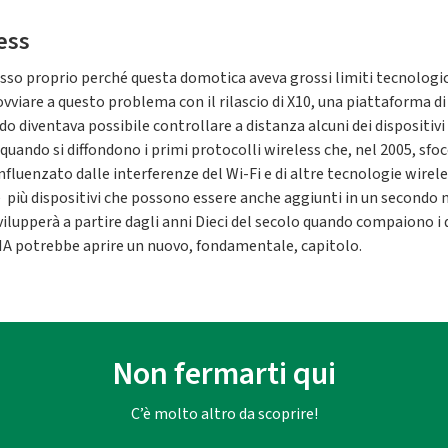
ess
esso proprio perché questa domotica aveva grossi limiti tecnologic
di ovviare a questo problema con il rilascio di X10, una piattafor
o diventava possibile controllare a distanza alcuni dei dispositivi
a quando si diffondono i primi protocolli wireless che, nel 2005, sf
nfluenzato dalle interferenze del Wi-Fi e di altre tecnologie wire
e più dispositivi che possono essere anche aggiunti in un secondo
svilupperà a partire dagli anni Dieci del secolo quando compaiono i d
l'IA potrebbe aprire un nuovo, fondamentale, capitolo.
Non fermarti qui
C’è molto altro da scoprire!