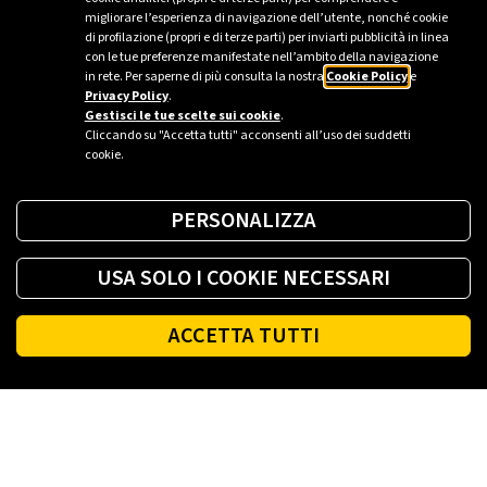
migliorare l’esperienza di navigazione dell’utente, nonché cookie
di profilazione (propri e di terze parti) per inviarti pubblicità in linea
con le tue preferenze manifestate nell’ambito della navigazione
Tous les documents
in rete. Per saperne di più consulta la nostra
Cookie Policy
e
Privacy Policy
.
Gestisci le tue scelte sui cookie
.
Cliccando su "Accetta tutti" acconsenti all’uso dei suddetti
cookie.
PERSONALIZZA
USA SOLO I COOKIE NECESSARI
ACCETTA TUTTI
Footer
PLENITUDE