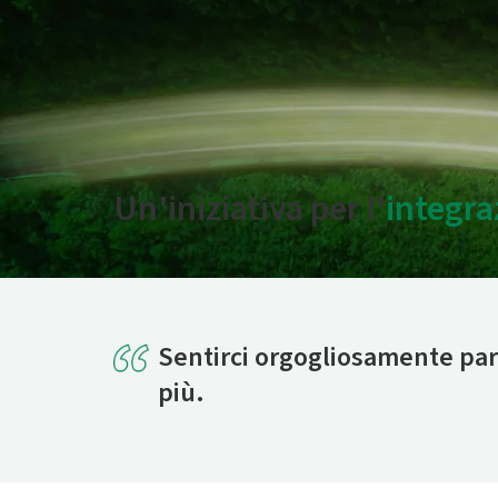
Un'iniziativa per l'
integra
Sentirci orgogliosamente part
più.