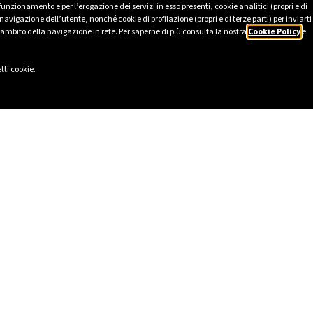
 funzionamento e per l’erogazione dei servizi in esso presenti, cookie analitici (propri e di
avigazione dell’utente, nonché cookie di profilazione (propri e di terze parti) per inviarti
’ambito della navigazione in rete. Per saperne di più consulta la nostra
Cookie Policy
e
tti cookie.
LI
SOCIAL
2025
LinkedIn
tico
Instagram
231
Facebook
lavery Statement
TikTok
I
YouTube
HSE
 Sostenibilità e Relazione
o
lowing – gestione delle