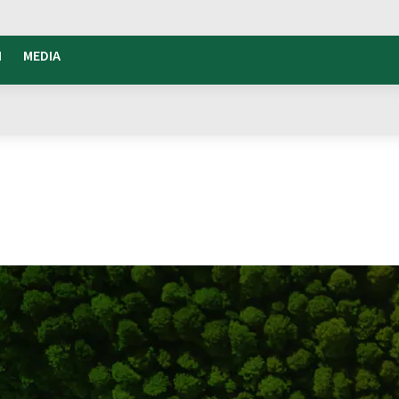
I
MEDIA
parenza e Dialogo in Plenitude