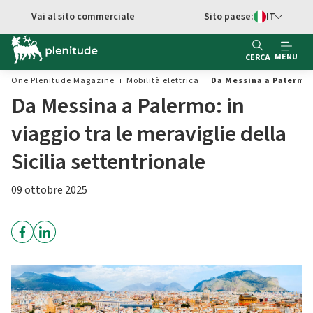
Vai al contenuto principale
Vai al sito commerciale
Sito paese:
IT
Switch di Ling
MENU
CERCA
One Plenitude Magazine
Mobilità elettrica
Da Messina a Palermo: 
Da Messina a Palermo: in
viaggio tra le meraviglie della
Sicilia settentrionale
09 ottobre 2025