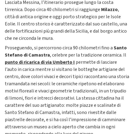
Lasciata Messina, l’itinerario prosegue lungo la costa
tirrenica. Dopo circa 40 chilometri si raggiunge
Milazzo
,
città di antica origine e oggi porto strategico per le Isole
Eolie. Il centro storico è caratterizzato dal suo castello, una
delle fortificazioni più grandi della Sicilia, e dal borgo antico
che ne circonda le mura.
Proseguendo, si percorrono circa 90 chilometri fino a
Santo
Stefano di Camastra
, celebre per la tradizione ceramica. Il
punto di ricarica di via Umberto I
permette di lasciare
l’auto in carica mentre si visitano le botteghe artigiane del
centro, dove colori vivaci e decori tipici raccontano una storia
tramandata nei secoli: le ceramiche ripetono ed elaborano
motivi floreali e vivaci geometrie tradizionali, in un tripudio
di limoni, fiori e intrecci decorativi. La stessa cittadina ha il
carattere del suo artigianato: molte piazze e scalinate di
Santo Stefano di Camastra, infatti, sono rivestite dalle
piastrelle decorate, e si ha così l’impressione di camminare
attraverso un museo a cielo aperto che cambia in ogni