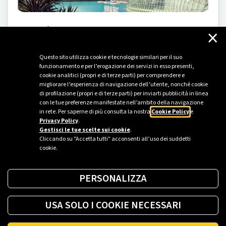
×
MOBILITÀ ELETTRICA
-
17/04/2025
Viaggio alla scoperta di Valencia e dei tesori
Questo sito utilizza cookie e tecnologie similari per il suo
della Huerta
funzionamento e per l’erogazione dei servizi in esso presenti,
Un itinerario on the road alla scoperta della Capitale
cookie analitici (propri e di terze parti) per comprendere e
migliorare l’esperienza di navigazione dell’utente, nonché cookie
Verde d’Europa e dei suoi lussureggianti dintorni,
di profilazione (propri e di terze parti) per inviarti pubblicità in linea
all’insegna della mobilità elettrica.
con le tue preferenze manifestate nell’ambito della navigazione
in rete. Per saperne di più consulta la nostra
Cookie Policy
e
Privacy Policy
.
Gestisci le tue scelte sui cookie
.
Cliccando su "Accetta tutti" acconsenti all’uso dei suddetti
cookie.
PERSONALIZZA
USA SOLO I COOKIE NECESSARI