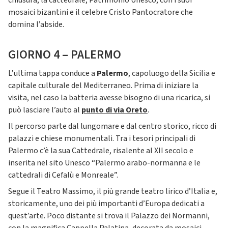
chiusura, la cattedrale, Patrimonio Unesco, con i suoi
mosaici bizantini e il celebre Cristo Pantocratore che
domina l’abside.
GIORNO 4 – PALERMO
L’ultima tappa conduce a
Palermo
, capoluogo della Sicilia e
capitale culturale del Mediterraneo. Prima di iniziare la
visita, nel caso la batteria avesse bisogno di una ricarica, si
può lasciare l’auto al
punto di via Oreto
.
Il percorso parte dal lungomare e dal centro storico, ricco di
palazzi e chiese monumentali. Tra i tesori principali di
Palermo c’è la sua Cattedrale, risalente al XII secolo e
inserita nel sito Unesco “Palermo arabo-normanna e le
cattedrali di Cefalù e Monreale”.
Segue il Teatro Massimo, il più grande teatro lirico d’Italia e,
storicamente, uno dei più importanti d’Europa dedicati a
quest’arte. Poco distante si trova il Palazzo dei Normanni,