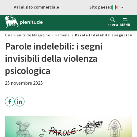
Vai al contenuto principale
Vai al sito commerciale
Sito paese:
IT
Switch di Ling
MENU
CERCA
One Plenitude Magazine
Persone
Parole Indelebili: i segni invis
Parole indelebili: i segni
invisibili della violenza
psicologica
25 novembre 2025