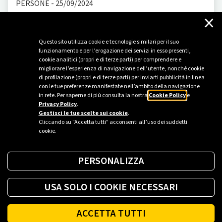
PERSONE
-
25/09/2024
×
Parità di genere: Plenitude ottiene la
certificazione
Questo sito utilizza cookie e tecnologie similari per il suo
Eni Plenitude S.p.A. Società Benefit ha conseguito la
funzionamento e per l’erogazione dei servizi in esso presenti,
certificazione per la parità di genere secondo la Prassi di
cookie analitici (propri e di terze parti) per comprendere e
migliorare l’esperienza di navigazione dell’utente, nonché cookie
Riferimento UNI PdR 125:2022, strumento nato per
di profilazione (propri e di terze parti) per inviarti pubblicità in linea
incoraggiare le aziende italiane ad adottare misure
con le tue preferenze manifestate nell’ambito della navigazione
concrete per colmare il divario di gener
in rete. Per saperne di più consulta la nostra
Cookie Policy
e
Privacy Policy
.
Gestisci le tue scelte sui cookie
.
Cliccando su "Accetta tutti" acconsenti all’uso dei suddetti
cookie.
PERSONALIZZA
USA SOLO I COOKIE NECESSARI
ACCETTA TUTTI