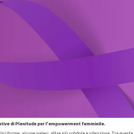
ziative di Plenitude per l'empowerment femminile.
ci forme, alcune palesi, altre più subdole e silenziose. Tra queste