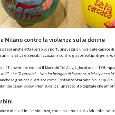
a Milano contro la violenza sulle donne
 passa anche attraverso lo sport, linguaggio universale capace di 
n un'iniziativa di sensibilizzazione contro gli stereotipi di genere
del 21 novembre contro il Maccabi Tel Aviv, i giocatori dell'Olimpi
 mia
”, “
Se l’è cercata
”, “
Non ha bisogno di lavorare, a lei ci penso io
”
 anche le grafiche di artiste come Costanza Starraba, Shut Up Claudi
nibili sui canali social Plenitude, per un racconto digitale che ampl
mbini
e aiuto alle vittime di violenza, come ha dimostrato Adriaplin, soc