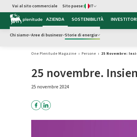
Switch di Lingua
Vai al sito commerciale
Sito paese:
IT
Vai al contenuto principale
AZIENDA
SOSTENIBILITÀ
INVESTITOR
Chi siamo
Aree di business
Storie di energia
One Plenitude Magazine
Persone
25 Novembre: Insi
25 novembre. Insiem
25 novembre 2024