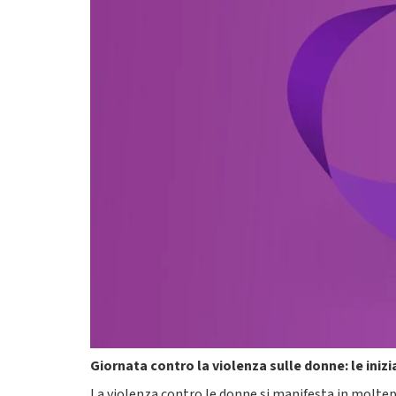
Giornata contro la violenza sulle donne: le ini
La violenza contro le donne si manifesta in moltepli