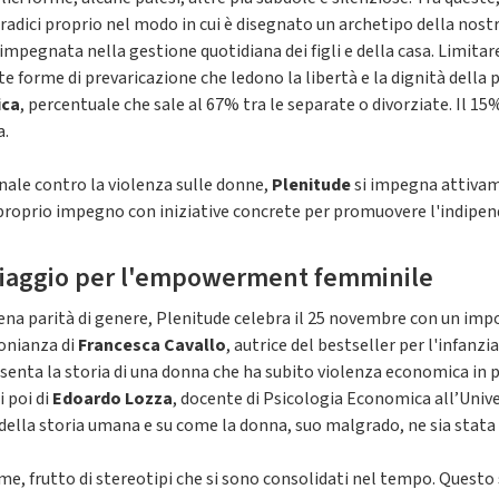
radici proprio nel modo in cui è disegnato un archetipo della nos
 impegnata nella gestione quotidiana dei figli e della casa. Limitare
 forme di prevaricazione che ledono la libertà e la dignità della p
ica
, percentuale che sale al 67% tra le separate o divorziate. Il 15
a.
nale contro la violenza sulle donne,
Plenitude
si impegna attivame
 proprio impegno con iniziative concrete per promuovere l'indipen
iaggio per l'empowerment femminile
ena parità di genere, Plenitude celebra il 25 novembre con un imp
onianza di
Francesca Cavallo
, autrice del bestseller per l'infanzia
resenta la storia di una donna che ha subito violenza economica in
 poi di
Edoardo Lozza
, docente di Psicologia Economica all’Univer
ella storia umana e su come la donna, suo malgrado, ne sia stata t
me, frutto di stereotipi che si sono consolidati nel tempo. Questo