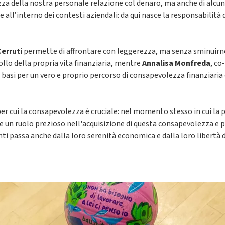
a della nostra personale relazione col denaro, ma anche di alcuni d
 all’interno dei contesti aziendali: da qui nasce la responsabilità
Cerruti
permette di affrontare con leggerezza, ma senza sminuirne 
llo della propria vita finanziaria, mentre
Annalisa Monfreda
, co
 le basi per un vero e proprio percorso di consapevolezza finanziar
r cui la consapevolezza è cruciale: nel momento stesso in cui la pe
re un ruolo prezioso nell'acquisizione di questa consapevolezza e 
nti passa anche dalla loro serenità economica e dalla loro libertà