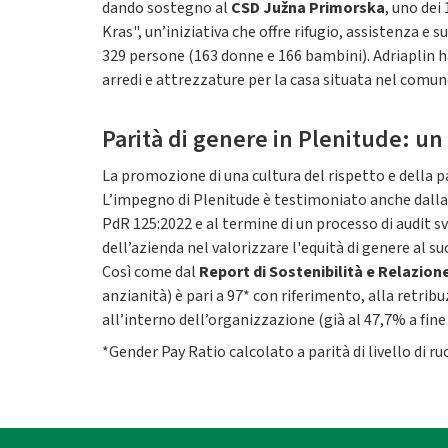
dando sostegno al
CSD Južna Primorska
, uno dei
Kras", un’iniziativa che offre rifugio, assistenza e
329 persone (163 donne e 166 bambini). Adriaplin h
arredi e attrezzature per la casa situata nel comune 
Parità di genere in Plenitude: u
La promozione di una cultura del rispetto e della p
L’impegno di Plenitude è testimoniato anche dall
PdR 125:2022 e al termine di un processo di audit sv
dell’azienda nel valorizzare l'equità di genere al su
Così come dal
Report di Sostenibilità e Relazion
anzianità) è pari a 97* con riferimento, alla retribu
all’interno dell’organizzazione (già al 47,7% a fine
*Gender Pay Ratio calcolato a parità di livello di ru