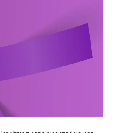
, la
violenza economica
rappresenta un grave