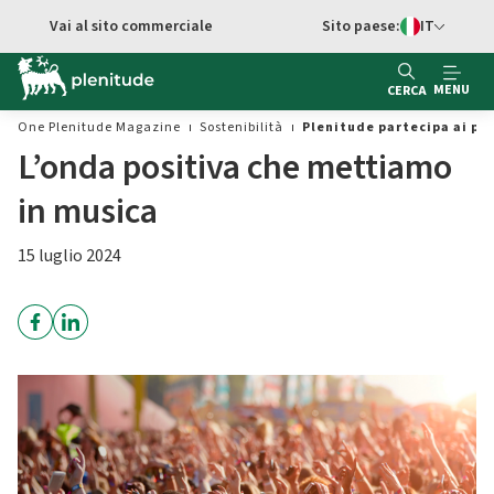
Vai al contenuto principale
Vai al sito commerciale
Sito paese:
IT
Switch di Ling
MENU
CERCA
One Plenitude Magazine
Sostenibilità
Plenitude partecipa ai pri
L’onda positiva che mettiamo
in musica
15 luglio 2024