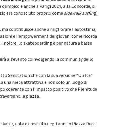
olimpico e anche a Parigi 2024, alla Concorde, si
nizio era conosciuto proprio come
sidewalk surfin
g)
a, ma contribuisce anche a migliorare l'autostima,
di relazioni e l'empowerment dei giovani come ricorda
). Inoltre, lo skateboarding è per natura a basse
buirà all’evento coinvolgendo la community dello
etto Senstation che con la sua versione “On Ice”
la una meta attrattiva e non solo un luogo di
copo coerente con l’impatto positivo che Plenitude
raversano la piazza.
kater, nata e cresciuta negli anni in Piazza Duca