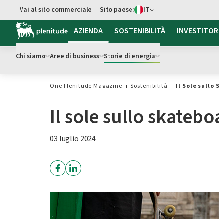
Switch di Lingua
Vai al sito commerciale
Sito paese:
IT
Vai al contenuto principale
AZIENDA
SOSTENIBILITÀ
INVESTITOR
Chi siamo
Aree di business
Storie di energia
One Plenitude Magazine
Sostenibilità
Il Sole sull
Il sole sullo skatebo
03 luglio 2024