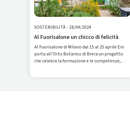
SOSTENIBILITÀ
-
18/04/2024
Al Fuorisalone un chicco di felicità
Al Fuorisalone di Milano dal 15 al 25 aprile Eni
porta all’Orto Botanico di Brera un progetto
che celebra la formazione e le competenze,
dalla cucina all’architettura. Continua
l’esperienza al Fuorisalone di Milano, inaugurata
da Plenitude nel 2018 quand