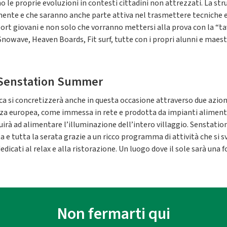
o le proprie evoluzioni in contesti cittadini non attrezzati. La st
amente e che saranno anche parte attiva nel trasmettere tecniche e 
port giovani e non solo che vorranno mettersi alla prova con la “ta
 Snowave, Heaven Boards, Fit surf, tutte con i propri alunni e maestr
a Senstation Summer
a si concretizzerà anche in questa occasione attraverso due azioni 
nza europea, come immessa in rete e prodotta da impianti alimentat
à ad alimentare l’illuminazione dell’intero villaggio. Senstation
 e tutta la serata grazie a un ricco programma di attività che si s
edicati al relax e alla ristorazione. Un luogo dove il sole sarà una f
Non fermarti qui