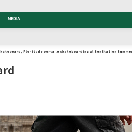
I
MEDIA
o Skateboard, Plenitude porta lo skateboarding al SenStation Summe
ard