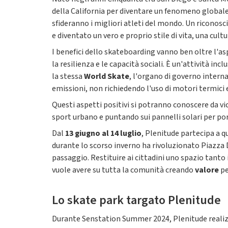
della California per diventare un fenomeno globale
sfideranno i migliori atleti del mondo. Un riconos
e diventato un vero e proprio stile di vita, una cult
I benefici dello skateboarding vanno ben oltre l'as
la resilienza e le capacità sociali. È un'attività in
la stessa
World Skate
, l'organo di governo interna
emissioni, non richiedendo l'uso di motori termici e
Questi aspetti positivi si potranno conoscere da v
sport urbano e puntando sui pannelli solari per po
Dal
13 giugno al 14 luglio
, Plenitude partecipa a q
durante lo scorso inverno ha rivoluzionato Piazza 
passaggio. Restituire ai cittadini uno spazio tanto
vuole avere su tutta la comunità creando
valore
pe
Lo skate park targato Plenitude
Durante Senstation Summer 2024, Plenitude realizze