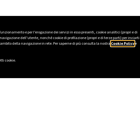
 funzionamento e per l’erogazione dei servizi in esso presenti, cookie analitici (propri e di
avigazione dell’utente, nonché cookie di profilazione (propri e di terze parti) per inviarti
’ambito della navigazione in rete. Per saperne di più consulta la nostra
Cookie Policy
e
tti cookie.
LI
SOCIAL
2025
LinkedIn
tico
Instagram
231
Facebook
lavery Statement
TikTok