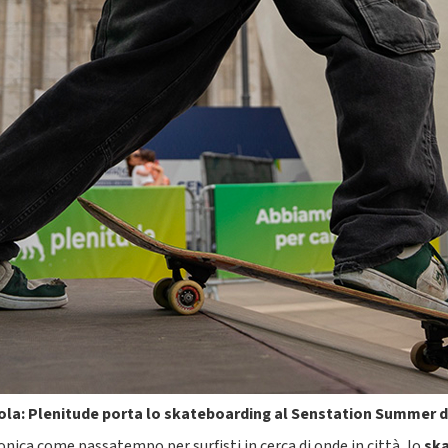
vola: Plenitude porta lo skateboarding al Senstation Summer d
nica come passatempo per surfisti in cerca di onde in città, lo
sk