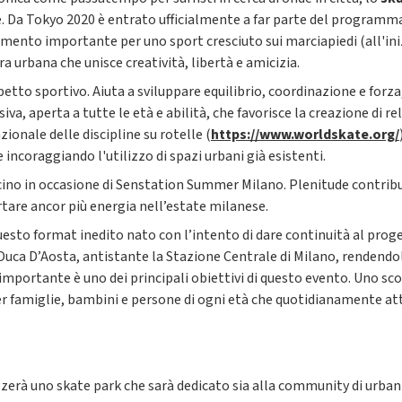
. Da Tokyo 2020 è entrato ufficialmente a far parte del programma 
cimento importante per uno sport cresciuto sui marciapiedi (all'i
ura urbana che unisce creatività, libertà e amicizia.
petto sportivo. Aiuta a sviluppare equilibrio, coordinazione e forz
clusiva, aperta a tutte le età e abilità, che favorisce la creazione 
zionale delle discipline su rotelle (
https://www.worldskate.org/
 incoraggiando l'utilizzo di spazi urbani già esistenti.
icino in occasione di Senstation Summer Milano. Plenitude contri
rtare ancor più energia nell’estate milanese.
uesto format inedito nato con l’intento di dare continuità al prog
Duca D’Aosta, antistante la Stazione Centrale di Milano, rendendo
 importante è uno dei principali obiettivi di questo evento. Uno s
r famiglie, bambini e persone di ogni età che quotidianamente att
rà uno skate park che sarà dedicato sia alla community di urban s