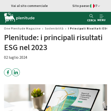
Vai al contenuto principale
Vai al sito commerciale
Sito paese:
IT
Switch di Ling
MENU
CERCA
One Plenitude Magazine
Sostenibilità
I Principali Risultati ESG 
Plenitude: i principali risultati
ESG nel 2023
02 luglio 2024