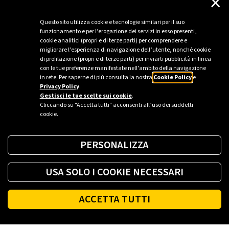
×
Da sostenibile a rigenerativa: l'economia di
Questo sito utilizza cookie e tecnologie similari per il suo
comunità
funzionamento e per l’erogazione dei servizi in esso presenti,
cookie analitici (propri e di terze parti) per comprendere e
Un nuovo paradigma di business che punta non solo a
migliorare l’esperienza di navigazione dell’utente, nonché cookie
consumare meno, ma ad avere un impatto ridotto o
di profilazione (propri e di terze parti) per inviarti pubblicità in linea
addirittura positivo, rigenerando e compensando.
con le tue preferenze manifestate nell’ambito della navigazione
in rete. Per saperne di più consulta la nostra
Cookie Policy
e
Privacy Policy
.
Gestisci le tue scelte sui cookie
.
Cliccando su "Accetta tutti" acconsenti all’uso dei suddetti
cookie.
PERSONALIZZA
USA SOLO I COOKIE NECESSARI
ACCETTA TUTTI