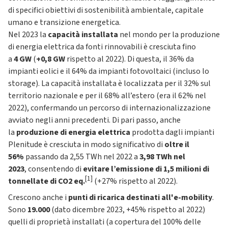
di specifici obiettivi di sostenibilità ambientale, capitale
umano e transizione energetica.
Nel 2023 la
capacità installata
nel mondo per la produzione
di energia elettrica da fonti rinnovabili è cresciuta fino
a
4 GW
(
+0,8 GW
rispetto al 2022). Di questa, il 36% da
impianti eolici e il 64% da impianti fotovoltaici (incluso lo
storage). La capacità installata è localizzata per il 32% sul
territorio nazionale e per il 68% all’estero (era il 62% nel
2022), confermando un percorso di internazionalizzazione
avviato negli anni precedenti. Di pari passo, anche
la
produzione di energia elettrica
prodotta dagli impianti
Plenitude è cresciuta in modo significativo di
oltre il
56%
passando da 2,55 TWh nel 2022 a
3,98 TWh nel
2023
,
consentendo di
evitare l’emissione di 1,5 milioni di
[1]
tonnellate di CO2 eq.
(+27% rispetto al 2022).
Crescono anche i
punti di ricarica destinati all'e-mobility
.
Sono
19.000
(dato dicembre 2023, +45% rispetto al 2022)
quelli di proprietà installati (a copertura del 100% delle