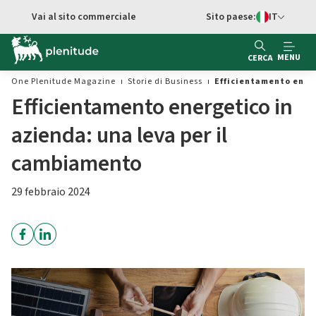
Vai al contenuto principale
Vai al sito commerciale
Sito paese:
IT
Switch di Ling
MENU
CERCA
One Plenitude Magazine
Storie di Business
Efficientamento ener
Efficientamento energetico in
azienda: una leva per il
cambiamento
29 febbraio 2024