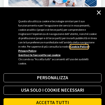
×
SOSTENIBILITÀ
-
16/11/2023
Questo sito utilizza cookie e tecnologie similari per il suo
Il valore di una filiera sostenibile
funzionamento e per l’erogazione dei servizi in esso presenti,
cookie analitici (propri e di terze parti) per comprendere e
Plenitude lancia i Supplier Day per stimolare
migliorare l’esperienza di navigazione dell’utente, nonché cookie
collaborazione e innovazione con la propria supply
di profilazione (propri e di terze parti) per inviarti pubblicità in linea
chain.
con le tue preferenze manifestate nell’ambito della navigazione
in rete. Per saperne di più consulta la nostra
Cookie Policy
e
Privacy Policy
.
Gestisci le tue scelte sui cookie
.
Cliccando su "Accetta tutti" acconsenti all’uso dei suddetti
cookie.
PERSONALIZZA
USA SOLO I COOKIE NECESSARI
ACCETTA TUTTI