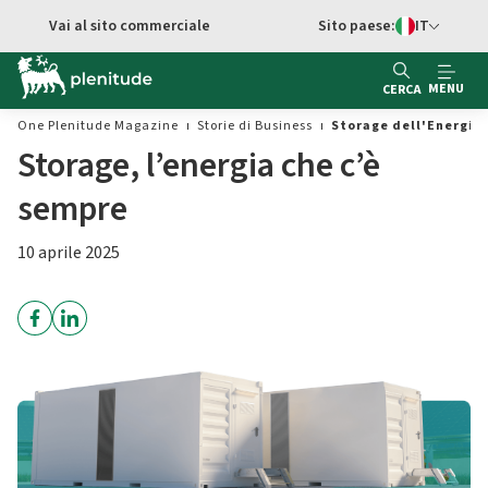
Vai al contenuto principale
Vai al sito commerciale
Sito paese:
IT
Switch di Ling
MENU
CERCA
One Plenitude Magazine
Storie di Business
Storage dell'Energia:
Storage, l’energia che c’è
sempre
10 aprile 2025