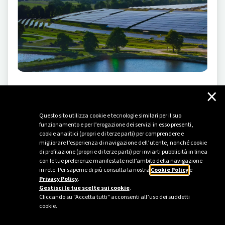
×
STORIE DI BUSINESS
-
12/06/2023
Dai progetti alla transizione energetica
Questo sito utilizza cookie e tecnologie similari per il suo
In uno scenario di continuo cambiamento come quello
funzionamento e per l’erogazione dei servizi in esso presenti,
dell’energia caratterizzato da complessità di varia
cookie analitici (propri e di terze parti) per comprendere e
migliorare l’esperienza di navigazione dell’utente, nonché cookie
natura servono tecnologie, investimenti, costanza e
di profilazione (propri e di terze parti) per inviarti pubblicità in linea
impegno. Questo significa che c’è una grande
con le tue preferenze manifestate nell’ambito della navigazione
opportunità di accelerazione della transizione grazie
in rete. Per saperne di più consulta la nostra
Cookie Policy
e
Privacy Policy
.
Gestisci le tue scelte sui cookie
.
Cliccando su "Accetta tutti" acconsenti all’uso dei suddetti
cookie.