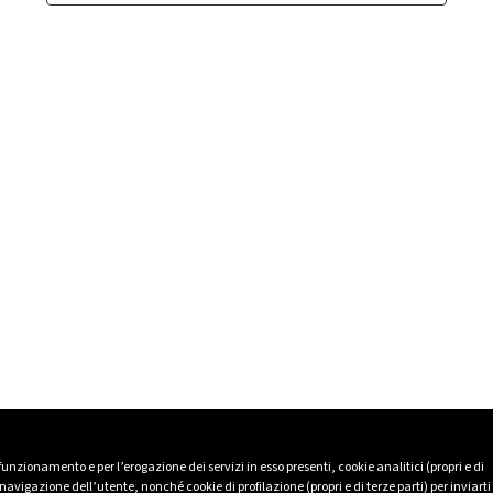
 funzionamento e per l’erogazione dei servizi in esso presenti, cookie analitici (propri e di
avigazione dell’utente, nonché cookie di profilazione (propri e di terze parti) per inviarti