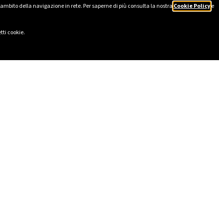
’ambito della navigazione in rete. Per saperne di più consulta la nostra
Cookie Policy
e
tti cookie.
IS
SOCIAL
2025
LinkedIn
e Ética
Instagram
HSE
Facebook
ão sobre Escravidão Moderna
TikTok
rganizacional em conformidade
YouTube
reto Legislativo italiano n.º
de Diversidade e Inclusão
o de Sustentabilidade e de Impacto
lowing – Gestão de Denúncias
registered in the Single Register