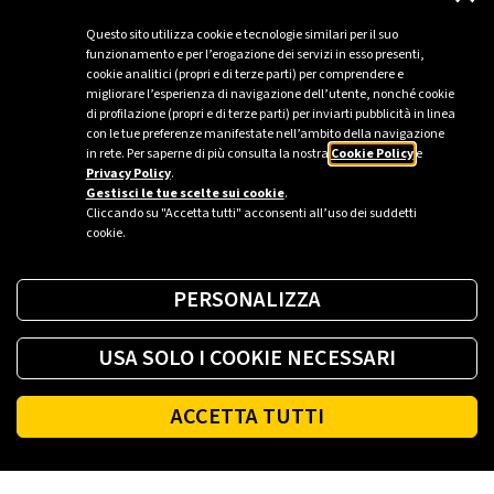
DESCARREGUE O DOCUMENTO
Questo sito utilizza cookie e tecnologie similari per il suo
funzionamento e per l’erogazione dei servizi in esso presenti,
cookie analitici (propri e di terze parti) per comprendere e
migliorare l’esperienza di navigazione dell’utente, nonché cookie
di profilazione (propri e di terze parti) per inviarti pubblicità in linea
con le tue preferenze manifestate nell’ambito della navigazione
Todos os documentos
in rete. Per saperne di più consulta la nostra
Cookie Policy
e
Privacy Policy
.
Gestisci le tue scelte sui cookie
.
Cliccando su "Accetta tutti" acconsenti all’uso dei suddetti
cookie.
PERSONALIZZA
USA SOLO I COOKIE NECESSARI
ACCETTA TUTTI
Footer