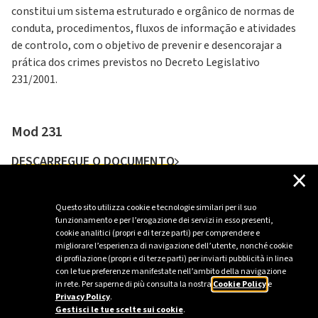
constitui um sistema estruturado e orgânico de normas de
conduta, procedimentos, fluxos de informação e atividades
de controlo, com o objetivo de prevenir e desencorajar a
prática dos crimes previstos no Decreto Legislativo
231/2001.
Mod 231
DESCARREGUE O DOCUMENTO
×
Questo sito utilizza cookie e tecnologie similari per il suo
funzionamento e per l’erogazione dei servizi in esso presenti,
cookie analitici (propri e di terze parti) per comprendere e
Todos os documentos
migliorare l’esperienza di navigazione dell’utente, nonché cookie
di profilazione (propri e di terze parti) per inviarti pubblicità in linea
con le tue preferenze manifestate nell’ambito della navigazione
in rete. Per saperne di più consulta la nostra
Cookie Policy
e
Privacy Policy
.
Gestisci le tue scelte sui cookie
.