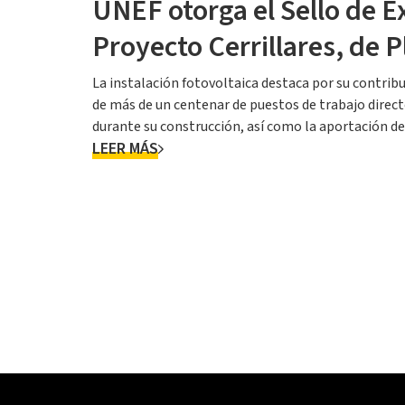
UNEF otorga el Sello de Ex
Proyecto Cerrillares, de 
La instalación fotovoltaica destaca por su contribu
de más de un centenar de puestos de trabajo direct
durante su construcción, así como la aportación d
LEER MÁS
polideportivo y un centr...