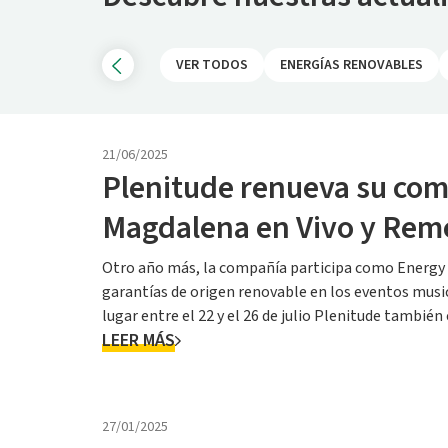
VER TODOS
ENERGÍAS RENOVABLES
21/06/2025
Plenitude renueva su comp
Magdalena en Vivo y Rem
Otro año más, la compañía participa como Energy P
garantías de origen renovable en los eventos mu
lugar entre el 22 y el 26 de julio Plenitude tambié
LEER MÁS
(Torrelavega), Vive la Feria (Torrelavega...
27/01/2025