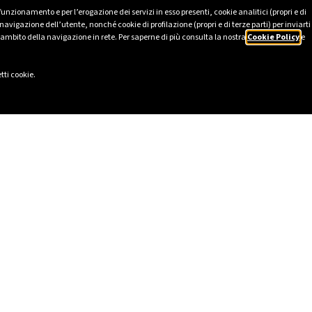
 funzionamento e per l’erogazione dei servizi in esso presenti, cookie analitici (propri e di
avigazione dell’utente, nonché cookie di profilazione (propri e di terze parti) per inviarti
’ambito della navigazione in rete. Per saperne di più consulta la nostra
Cookie Policy
e
tti cookie.
 ÚTILES
SOCIAL
2025
LinkedIn
tico
Instagram
HSE
Facebook
ión sobre la esclavitud moderna
TikTok
e organización conforme al
YouTube
egislativo italiano 231/2001
D&I
de sostenibilidad y de impacto