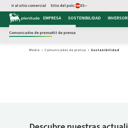
cambiar idioma
Ir al sitio comercial
Sitio del país:
ES
Ir al contenido principal
EMPRESA
SOSTENIBILIDAD
INVERSOR
Comunicados de prensa
Kit de prensa
Media
Comunicados de prensa
Sostenibilidad
Descubre nuestras actual